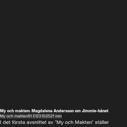
My och makten: Magdalena Andersson om Jimmie-hånet
My och makten
S1 E1
23.10.25
21 min
I det första avsnittet av ”My och Makten” ställer 