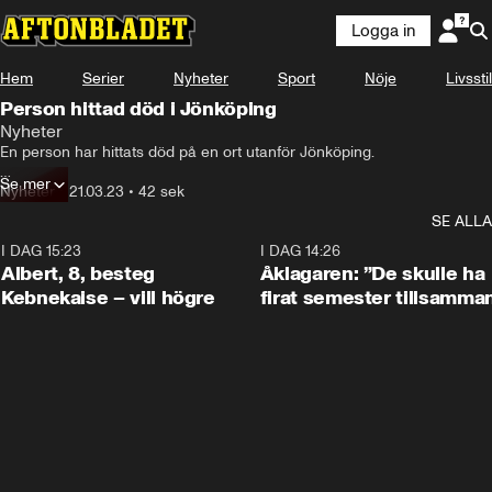
Logga in
Hem
Serier
Nyheter
Sport
Nöje
Livsstil
Person hittad död i Jönköping
Nyheter
En person har hittats död på en ort utanför Jönköping.

Se mer
Polisen misstänker brott.

Nyheter
•
21.03.23
•
42 sek
SE ALLA
Ett mindre skogsområde precis intill ett villaområde har spärrats av.
I DAG 15:23
0:54
I DAG 14:26
Albert, 8, besteg
Åklagaren: ”De skulle ha
Kebnekaise – vill högre
firat semester tillsamma