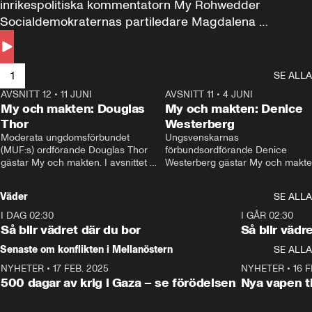
inrikespolitiska kommentatorn My Rohwedder 
Socialdemokraternas partiledare Magdalena 
Andersson till svars.
1
SE ALLA
AVSNITT 12
•
11 JUNI
26:27
AVSNITT 11
•
4 JUNI
2
My och makten: Douglas
My och makten: Denice
Thor
Westerberg
Moderata ungdomsförbundet 
Ungsvenskarnas 
(MUF:s) ordförande Douglas Thor 
förbundsordförande Denice 
gästar My och makten. I avsnittet 
Westerberg gästar My och makten.
diskuteras tonårsutvisningarna och 
avsnittet diskuteras migrationsfrå
hur Moderaterna ska locka väljare till 
och hur SD ska locka kvinnliga 
Väder
SE ALLA
valet i höst. 
väljare. 
I DAG 02:30
1:06
I GÅR 02:30
Så blir vädret där du bor
Så blir vädr
Senaste om konflikten i Mellanöstern
SE ALLA
NYHETER
•
17 FEB. 2025
0:45
NYHETER
•
16 F
500 dagar av krig i Gaza – se förödelsen
Nya vapen ti