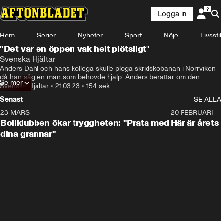
Logga in
Hem
Serier
Nyheter
Sport
Nöje
Livsstil
"Det var en öppen vak helt plötsligt"
Svenska Hjältar
Anders Dahl och hans kollega skulle ploga skridskobanan i Norrviken 
då han såg en man som behövde hjälp. Anders berättar om den 
Se mer
dramatiska räddningen ur isvaken.
Svenska Hjältar
•
21.03.23
•
154 sek
Senast
SE ALLA
23 MARS
1:27
20 FEBRUARI
Bollklubben ökar tryggheten: "Prata med
Här är årets
dina grannar"