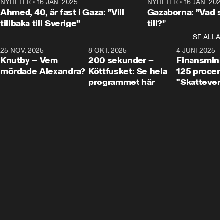
Centerpartiets
2
NYHETER
•
16 JAN. 2025
1:01
NYHETER
•
16 JAN. 20
Thand Ring till
Ahmed, 40, är fast i Gaza: ”Vill
Gazaborna: ”Vad s
tillbaka till Sverige”
till?”
SE ALLA
3
25 NOV. 2025
31:05
8 OKT. 2025
4:29
4 JUNI 2025
Knutby – Vem
200 sekunder –
Finansmin
mördade Alexandra?
Köttfusket: Se hela
125 procent
programmet här
"Skattever
viktig uppg