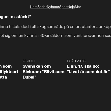
Hem
Serier
Nyheter
Sport
Nöje
Mer
Livsstil
ingen misstänkt”
vinna hittats död i ett skogsområde på en ort utanför Jönköpi
r det sig om en kvinna i 40-årsåldern som varit försvunnen sed
1:24
23 JULI
1:42
I GÅR 20:08
4:3
n som
Svensken om
Linn, 17, ska dö:
llflyktsort
Rivieran: "Blivit som
”Livet är som det är”
atta
Dubai"