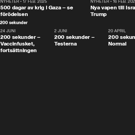
NYHETER
•
17 FEB. 2025
0:45
NYHETER
•
16 FEB. 20
500 dagar av krig i Gaza – se
Nya vapen till Isr
förödelsen
Trump
200 sekunder
24 JUNI
5:00
2 JUNI
4:23
20 APRIL
200 sekunder –
200 sekunder –
200 sekun
Vaccinfusket,
Testerna
Normal
fortsättningen