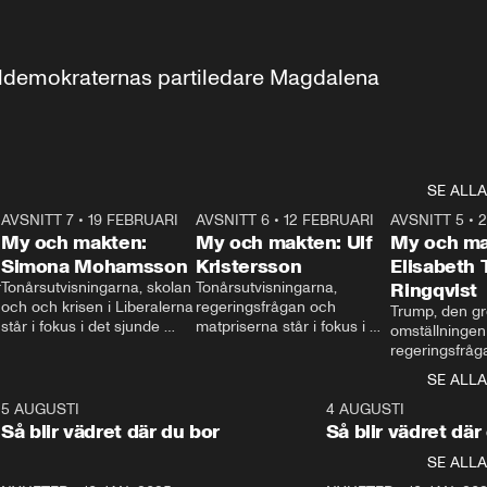
aldemokraternas partiledare Magdalena 
SE ALLA
7
AVSNITT 7
•
19 FEBRUARI
24:30
AVSNITT 6
•
12 FEBRUARI
27:30
AVSNITT 5
•
My och makten:
My och makten: Ulf
My och ma
Simona Mohamsson
Kristersson
Elisabeth
 
Tonårsutvisningarna, skolan 
Tonårsutvisningarna, 
Ringqvist
och och krisen i Liberalerna 
regeringsfrågan och 
Trump, den gr
står i fokus i det sjunde 
matpriserna står i fokus i 
omställningen
avsnittet av ”My och 
det sjätte avsnittet av ”My 
regeringsfråga
makten”. Se när 
och makten”. Se när 
centrum i det 
SE ALLA
Aftonbladets inrikespolitiska 
Aftonbladets inrikespolitiska 
avsnittet av ”
kommentator My 
kommentator My 
6
5 AUGUSTI
1:06
4 AUGUSTI
Makten”. Se nä
Rohwedder ställer 
Rohwedder ställer 
Så blir vädret där du bor
Så blir vädret där
Aftonbladets in
utbildnings- och 
statsminister Ulf Kristersson 
kommentator 
SE ALLA
integrationsminister Simona 
till svars.
Rohwedder stäl
Mohamsson till svars.