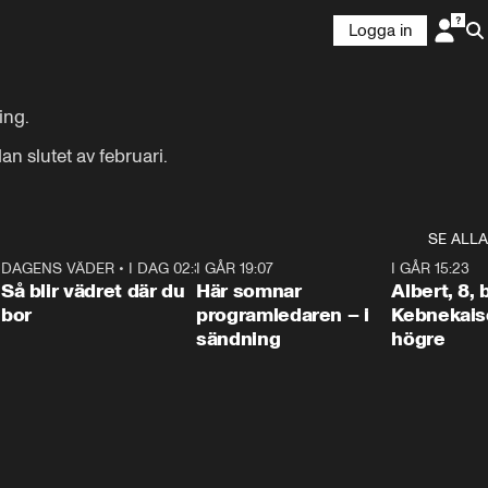
Logga in
ng.

an slutet av februari.
SE ALLA
6
DAGENS VÄDER
•
I DAG 02:30
1:06
I GÅR 19:07
0:45
I GÅR 15:23
Så blir vädret där du
Här somnar
Albert, 8,
bor
programledaren – i
Kebnekaise
sändning
högre