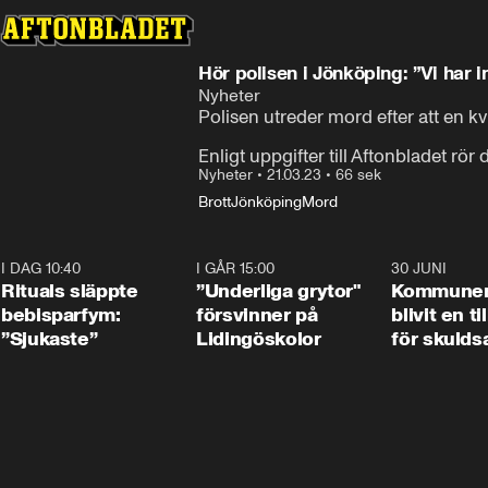
Hör polisen i Jönköping: ”Vi har 
Nyheter
Polisen utreder mord efter att en k
Enligt uppgifter till Aftonbladet rö
Nyheter
•
21.03.23
•
66 sek
Brott
Jönköping
Mord
I DAG 10:40
1:01
I GÅR 15:00
1:07
30 JUNI
Rituals släppte
”Underliga grytor"
Kommune
bebisparfym:
försvinner på
blivit en ti
”Sjukaste”
Lidingöskolor
för skulds