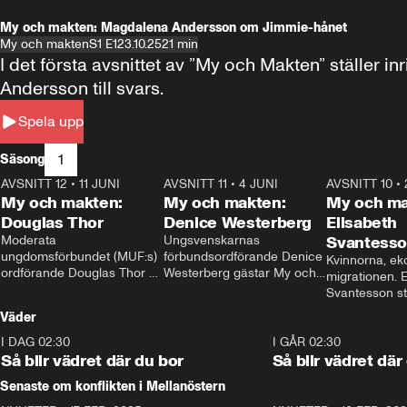
My och makten: Magdalena Andersson om Jimmie-hånet
My och makten
S1 E1
23.10.25
21 min
I det första avsnittet av ”My och Makten” ställe
Andersson till svars.
Spela upp
1
Säsong
AVSNITT 12
•
11 JUNI
26:27
AVSNITT 11
•
4 JUNI
23:40
AVSNITT 10
•
My och makten:
My och makten:
My och ma
Douglas Thor
Denice Westerberg
Elisabeth
Moderata 
Ungsvenskarnas 
Svantess
ungdomsförbundet (MUF:s) 
förbundsordförande Denice 
Kvinnorna, ek
ordförande Douglas Thor 
Westerberg gästar My och 
migrationen. E
gästar My och makten. I 
makten. I avsnittet 
Svantesson stäl
avsnittet diskuteras 
diskuteras migrationsfrågan 
när finansmini
Väder
tonårsutvisningarna och hur 
och hur SD ska locka 
Moderaterna ska locka 
kvinnliga väljare. 
I DAG 02:30
1:06
I GÅR 02:30
väljare till valet i höst. 
Så blir vädret där du bor
Så blir vädret där
Senaste om konflikten i Mellanöstern