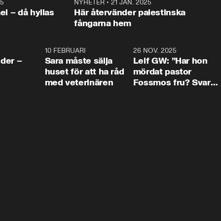
25
1:22
NYHETER
•
21 JAN. 2025
0:5
ael – då hyllas
Här återvänder palestinska
fångarna hem
4:24
10 FEBRUARI
4:13
26 NOV. 2025
8:1
der –
Sara måste sälja
Leif GW: ”Har hon
huset för att ha råd
mördat pastor
med veterinären
Fossmos fru? Svar
nej.”