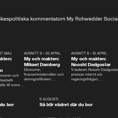
r inrikespolitiska kommentatorn My Rohwedder Soci
27 MAJ
3:51
AVSNITT 9
•
30 APRIL
24:00
AVSNITT 8
•
16 APRIL
25:1
kten:
My och makten:
My och makten:
Mikael Damberg
Nooshi Dadgostar
on
Ekonomin, 
V-ledaren Nooshi Dadgostar
finansministerrollen och 
pressas internt om 
onomin och 
demografikrisen. 
regeringsfrågan.

lisabeth 
Oppositionen ställs till svars 
I Aftonbladets 
ls till svars 
när Socialdemokraternas 
partiledarutfrågning ”My 
stern gästar 
Mikael Damberg gästar My 
och Makten” sätter hon ner 
My och Makten. 
och Makten. 
foten mot kritikerna:

1:06
6 AUGUSTI
1:0
– Vi ställer upp i val. Ska vi 
 du bor
Så blir vädret där du bor
vara med så sitter vi förstås 