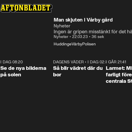
Man skjuten i Vårby gård
Nyheter
Ingen är gripen misstänkt för det h
Nyheter
•
22.03.23
•
36 sek
Huddinge
Vårby
Polisen
I DAG 08:20
0:19
DAGENS VÄDER
•
I DAG 02:30
1:06
I GÅR 21:41
Se de nya bilderna
Så blir vädret där du
Larmet: M
på solen
bor
farligt för
centrala 