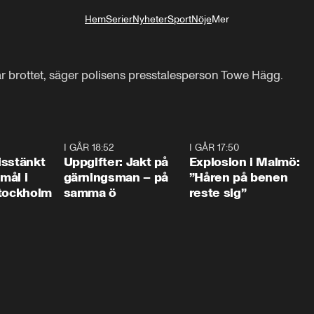
Hem
Serier
Nyheter
Sport
Nöje
Mer
Livsstil
är brottet, säger polisens presstalesperson Towe Hägg.
0:35
I GÅR 18:52
0:33
I GÅR 17:50
1:1
isstänkt
Uppgifter: Jakt på
Explosion i Malmö:
emål i
gärningsman – på
”Håren på benen
Stockholm
samma ö
reste sig”