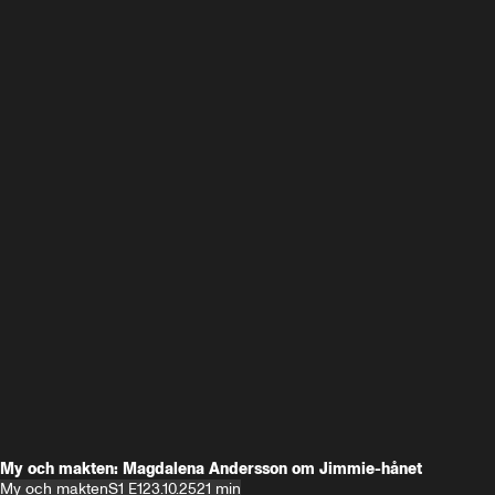
My och makten: Magdalena Andersson om Jimmie-hånet
My och makten
S1 E1
23.10.25
21 min