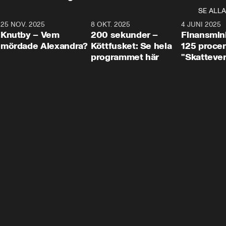
SE ALLA
3
25 NOV. 2025
31:05
8 OKT. 2025
4:29
4 JUNI 2025
Knutby – Vem
200 sekunder –
Finansmin
mördade Alexandra?
Köttfusket: Se hela
125 procent
programmet här
"Skattever
viktig uppg