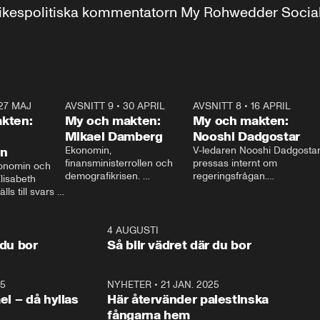
r inrikespolitiska kommentatorn My Rohwedder Soci
27 MAJ
3:51
AVSNITT 9
•
30 APRIL
24:00
AVSNITT 8
•
16 APRIL
25:1
kten:
My och makten:
My och makten:
Mikael Damberg
Nooshi Dadgostar
on
Ekonomin, 
V-ledaren Nooshi Dadgostar
finansministerrollen och 
pressas internt om 
onomin och 
demografikrisen. 
regeringsfrågan.

lisabeth 
Oppositionen ställs till svars 
I Aftonbladets 
ls till svars 
när Socialdemokraternas 
partiledarutfrågning ”My 
stern gästar 
Mikael Damberg gästar My 
och Makten” sätter hon ner 
My och Makten. 
och Makten. 
foten mot kritikerna:

1:06
4 AUGUSTI
1:0
– Vi ställer upp i val. Ska vi 
 du bor
Så blir vädret där du bor
vara med så sitter vi förstås 
25
1:22
NYHETER
•
21 JAN. 2025
0:5
ael – då hyllas
Här återvänder palestinska
fångarna hem