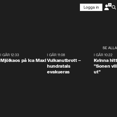
Logga in
SE ALLA
0
I GÅR 12:33
0:24
I GÅR 11:08
0:27
I GÅR 10:22
Mjölkaos på Ica Maxi
Vulkanutbrott –
Kvinna hit
hundratals
”Sonen vill
evakueras
ut”