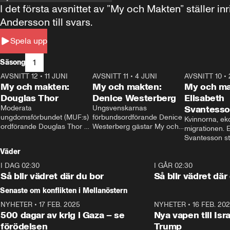
I det första avsnittet av ”My och Makten” ställe
Andersson till svars.
Spela upp
1
Säsong
AVSNITT 12
•
11 JUNI
26:27
AVSNITT 11
•
4 JUNI
23:40
AVSNITT 10
•
My och makten:
My och makten:
My och ma
Douglas Thor
Denice Westerberg
Elisabeth
Moderata 
Ungsvenskarnas 
Svantess
ungdomsförbundet (MUF:s) 
förbundsordförande Denice 
Kvinnorna, ek
ordförande Douglas Thor 
Westerberg gästar My och 
migrationen. E
gästar My och makten. I 
makten. I avsnittet 
Svantesson stäl
avsnittet diskuteras 
diskuteras migrationsfrågan 
när finansmini
Väder
tonårsutvisningarna och hur 
och hur SD ska locka 
Moderaterna ska locka 
kvinnliga väljare. 
I DAG 02:30
1:06
I GÅR 02:30
väljare till valet i höst. 
Så blir vädret där du bor
Så blir vädret där
Senaste om konflikten i Mellanöstern
NYHETER
•
17 FEB. 2025
0:45
NYHETER
•
16 FEB. 20
500 dagar av krig i Gaza – se
Nya vapen till Isr
förödelsen
Trump