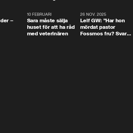
4:24
10 FEBRUARI
4:13
26 NOV. 2025
8:1
der –
Sara måste sälja
Leif GW: ”Har hon
huset för att ha råd
mördat pastor
med veterinären
Fossmos fru? Svar
nej.”