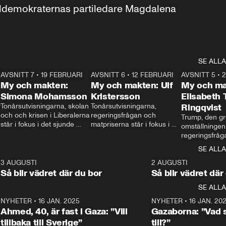
aldemokraternas partiledare Magdalena 
SE ALLA
7
AVSNITT 7
•
19 FEBRUARI
24:30
AVSNITT 6
•
12 FEBRUARI
27:30
AVSNITT 5
•
My och makten:
My och makten: Ulf
My och ma
Simona Mohamsson
Kristersson
Elisabeth
 
Tonårsutvisningarna, skolan 
Tonårsutvisningarna, 
Ringqvist
och och krisen i Liberalerna 
regeringsfrågan och 
Trump, den gr
står i fokus i det sjunde 
matpriserna står i fokus i 
omställningen
avsnittet av ”My och 
det sjätte avsnittet av ”My 
regeringsfråga
makten”. Se när 
och makten”. Se när 
centrum i det 
SE ALLA
Aftonbladets inrikespolitiska 
Aftonbladets inrikespolitiska 
avsnittet av ”
kommentator My 
kommentator My 
6
3 AUGUSTI
1:06
2 AUGUSTI
Makten”. Se nä
Rohwedder ställer 
Rohwedder ställer 
Så blir vädret där du bor
Så blir vädret där
Aftonbladets in
utbildnings- och 
statsminister Ulf Kristersson 
kommentator 
SE ALLA
integrationsminister Simona 
till svars.
Rohwedder stäl
Mohamsson till svars.
Centerpartiets
2
NYHETER
•
16 JAN. 2025
1:01
NYHETER
•
16 JAN. 20
Thand Ring till
Ahmed, 40, är fast i Gaza: ”Vill
Gazaborna: ”Vad s
tillbaka till Sverige”
till?”