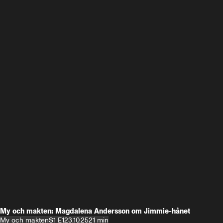
My och makten: Magdalena Andersson om Jimmie-hånet
My och makten
S1 E1
23.10.25
21 min