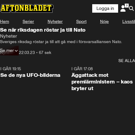
Logga in
Hem
Serier
Nyheter
Sport
Nöje
Livsstil
Se när riksdagen röstar ja till Nato
Nyheter
Sveriges riksdag röstar ja till att gå med i försvarsalliansen Nato.

Se mer
Det historiska beslutet kommer efter att riksdagen i dag debatterat 
Nyheter
•
22.03.23
•
67 sek
Natolagstiftningen.

SE ALLA
Sedan Socialdemokraterna bytte linje i maj 2022 om Natomedlemskap 
I GÅR 19:15
0:36
I GÅR 17:08
har en bred majoritet i riksdagen velat gå med i alliansen.

Se de nya UFO-bilderna
Äggattack mot
premiärministern – kaos
I dag fattades alltså det faktiska beslutet efter votering i riksdagen med 
bryter ut
resultatet 269-37.

För att Sverige ska bli medlem i Nato krävs dock att Turkiet och 
Ungern ratificerar Sveriges ansökan.