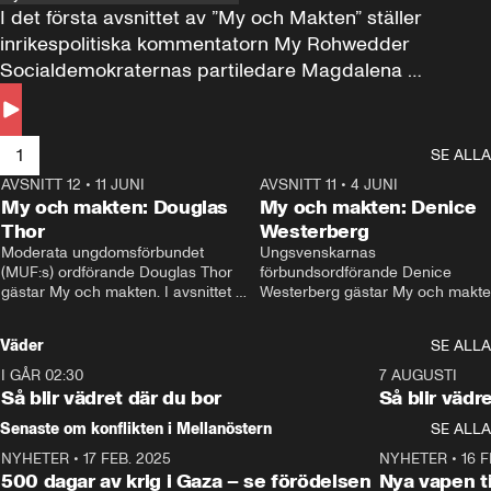
I det första avsnittet av ”My och Makten” ställer 
inrikespolitiska kommentatorn My Rohwedder 
Socialdemokraternas partiledare Magdalena 
Andersson till svars.
1
SE ALLA
AVSNITT 12
•
11 JUNI
26:27
AVSNITT 11
•
4 JUNI
2
My och makten: Douglas
My och makten: Denice
Thor
Westerberg
Moderata ungdomsförbundet 
Ungsvenskarnas 
(MUF:s) ordförande Douglas Thor 
förbundsordförande Denice 
gästar My och makten. I avsnittet 
Westerberg gästar My och makten.
diskuteras tonårsutvisningarna och 
avsnittet diskuteras migrationsfrå
hur Moderaterna ska locka väljare till 
och hur SD ska locka kvinnliga 
Väder
SE ALLA
valet i höst. 
väljare. 
I GÅR 02:30
1:06
7 AUGUSTI
Så blir vädret där du bor
Så blir vädr
Senaste om konflikten i Mellanöstern
SE ALLA
NYHETER
•
17 FEB. 2025
0:45
NYHETER
•
16 F
500 dagar av krig i Gaza – se förödelsen
Nya vapen ti