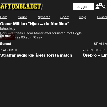
Logga in
Hem
Serier
Nyheter
Sport
Nöje
Livsstil
Oscar Möller: "Njae ... de försöker"
Ishockey
Hör Skellefteås Oscar Möller efter förlusten mot Rögle.
Se mer
Ishockey
•
22.03.23
•
70 sek
Senast
SE ALLA
7 AUGUSTI
2:19
9 SEPTEMBER
Plus
Straffar avgjorde årets första match
Örebro – Li