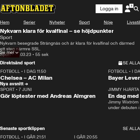
Logga in
Hem
Serier
Nyheter
Sport
Nöje
Livsstil
Nykvarn klara för kvalfinal – se höjdpunkter
Sport
Nykvarn besegrade Strängnäs och är klara för kvalfinal och därmed 
ett steg närmre SSL.
Se mer
Sport
•
22.03.23
•
55 sek
Direktsänd sport
SE ALLA
FOTBOLL
•
I DAG 11:50
FOTBOLL
•
I D
Plus
Plus
Chelsea – AC Milan
Bayer Lever
Nya avsnitt →
SPORT
•
7 JUNI
16:36
JIMMY HJÄRTA
Gör löptester med Andreas Almgren
En dag med 
Jimmy Wixtröm 
under debuten i
Senaste sportklippen
SE ALLA
FOTBOLL
•
I GÅR 21:51
0:31
I GÅR 20:55