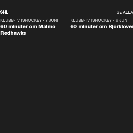
SHL
SE ALLA
KLUBB-TV ISHOCKEY
•
7 JUNI
1:02:53
KLUBB-TV ISHOCKEY
•
6 JUNI
1:0
Plus
60 minuter om Malmö
60 minuter om Björklöve
Redhawks