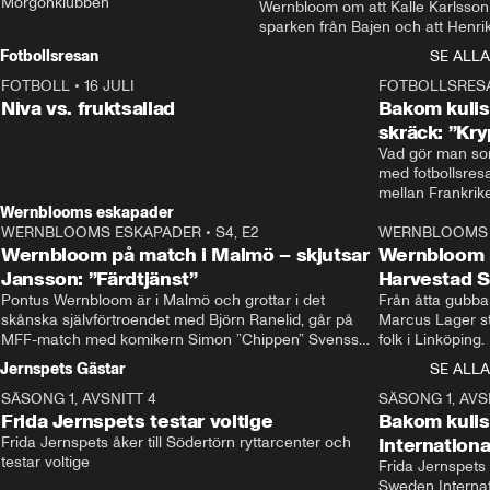
Morgonklubben
Wernbloom om att Kalle Karlsson 
sparken från Bajen och att Henrik
Rydström tar över
Fotbollsresan
SE ALLA
FOTBOLL
•
16 JULI
0:44
FOTBOLLSRES
Niva vs. fruktsallad
Bakom kulis
skräck: ”Kry
Vad gör man som
med fotbollsres
Wernblooms eskapader
WERNBLOOMS ESKAPADER
•
S4, E2
38:23
WERNBLOOMS 
Wernbloom på match i Malmö – skjutsar
Wernbloom 
Jansson: ”Färdtjänst”
Harvestad 
Pontus Wernbloom är i Malmö och grottar i det 
Från åtta gubbar 
skånska självförtroendet med Björn Ranelid, går på 
Marcus Lager sta
MFF-match med komikern Simon ”Chippen” Svensson 
folk i Linköping
och hjälper skadade stjärnbacken Pontus Jansson 
och Wernbloom kl
Jernspets Gästar
SE ALLA
hem. 
SÄSONG 1, AVSNITT 4
13:37
SÄSONG 1, AVS
Frida Jernspets testar voltige
Bakom kuli
Frida Jernspets åker till Södertörn ryttarcenter och 
Internation
testar voltige
Frida Jernspets 
Sweden Interna