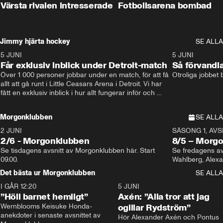
Värsta rivalen intresserade
Fotbollsarena bombad
Jimmy hjärta hockey
SE ALLA
5 JUNI
11:14
5 JUNI
Får exklusiv inblick under Detroit-match
Så förvandl
Över 1 000 personer jobbar under en match, för att få 
Otroliga jobbet
allt att gå runt i Little Ceasars Arena i Detroit. Vi har 
fått en exklusiv inblick i hur allt fungerar inför och 
under match i världens bästa hockeyliga
Morgonklubben
SE ALLA
2 JUNI
SÄSONG 1, AVSN
2/6 - Morgonklubben
8/5 – Morg
Se tisdagens avsnitt av Morgonklubben här. Start 
Se fredagens av
09.00. 
Det bästa ur Morgonklubben
SE ALLA
I GÅR 12:20
1:14
5 JUNI
”Höll barnet hemligt”
Axén: ”Alla tror att jag
Wernblooms Keisuke Honda-
ogillar Rydström”
anekdoter i senaste avsnittet av 
Hör Alexander Axén och Pontus 