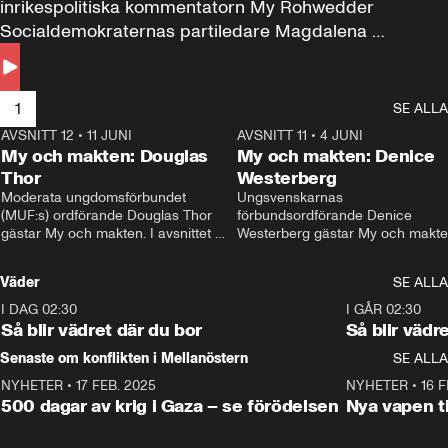
inrikespolitiska kommentatorn My Rohwedder 
Socialdemokraternas partiledare Magdalena 
Andersson till svars.
1
SE ALLA
AVSNITT 12
•
11 JUNI
26:27
AVSNITT 11
•
4 JUNI
2
My och makten: Douglas
My och makten: Denice
Thor
Westerberg
Moderata ungdomsförbundet 
Ungsvenskarnas 
(MUF:s) ordförande Douglas Thor 
förbundsordförande Denice 
gästar My och makten. I avsnittet 
Westerberg gästar My och makten.
diskuteras tonårsutvisningarna och 
avsnittet diskuteras migrationsfrå
hur Moderaterna ska locka väljare till 
och hur SD ska locka kvinnliga 
Väder
SE ALLA
valet i höst. 
väljare. 
I DAG 02:30
1:06
I GÅR 02:30
Så blir vädret där du bor
Så blir vädr
Senaste om konflikten i Mellanöstern
SE ALLA
NYHETER
•
17 FEB. 2025
0:45
NYHETER
•
16 F
500 dagar av krig i Gaza – se förödelsen
Nya vapen ti