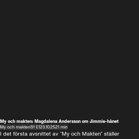
My och makten: Magdalena Andersson om Jimmie-hånet
My och makten
S1 E1
23.10.25
21 min
I det första avsnittet av ”My och Makten” ställer 