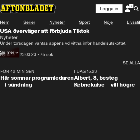
Logga in
Hem
Serier
Nyheter
Sport
Nöje
Livsstil
USA överväger att förbjuda Tiktok
Nyheter
Under torsdagen väntas appens vd vittna inför handelsutskottet.

Se mer
Två lagförslag ligger på bordet och det amerikanska 
Nyheter
•
23.03.23
•
75 sek
justistedepartementet ska dessutom utreda det kinesiska företaget 
SE ALLA
ByteDance, som äger Tiktok, för spioneri mot den amerikanska 
befolkningen och journalister som har rapporterat om tech-industrin.
FÖR 42 MIN SEN
0:45
I DAG 15:23
Här somnar programledaren
Albert, 8, besteg
– i sändning
Kebnekaise – vill högre