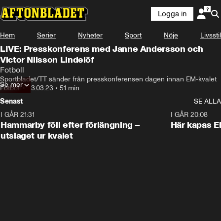
Logga in
Hem
Serier
Nyheter
Sport
Nöje
Livsstil
LIVE: Presskonferens med Janne Andersson och
Victor Nilsson Lindelöf
Fotboll
Sportbladet/TT sänder från presskonferensen dagen innan EM-kvalet
Se mer
Fotboll
•
23.03.23
•
51 min
Senast
SE ALLA
I GÅR 21:31
1:28
I GÅR 20:08
Hammarby föll efter förlängning –
Här kapas El
utslaget ur kvalet