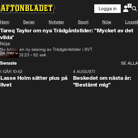
Logga in
Hem
Serier
Nyheter
Sport
Nöje
Livsstil
Tareq Taylor om nya Trädgårdstider: "Mycket av det
vilda"
Nöje
Nu börjar en ny säsong av Trädgårdstider i SVT.
Se mer
Nöje
•
23.03.23
•
62 sek
Senaste
SE ALLA
I GÅR 10:42
1:04
4 AUGUSTI
Lasse Holm sätter plus på
Beskedet om nästa år:
livet
”Bestämt mig”