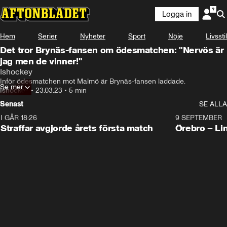
Logga in
Hem
Serier
Nyheter
Sport
Nöje
Livsstil
Det tror Brynäs-fansen om ödesmatchen: "Nervös är
jag men de vinner!"
Ishockey
Inför ödesmatchen mot Malmö är Brynäs-fansen laddade.
Se mer
Ishockey
•
23.03.23
•
5 min
Senast
SE ALLA
I GÅR 18:26
2:19
9 SEPTEMBER
Plus
Straffar avgjorde årets första match
Örebro – Li