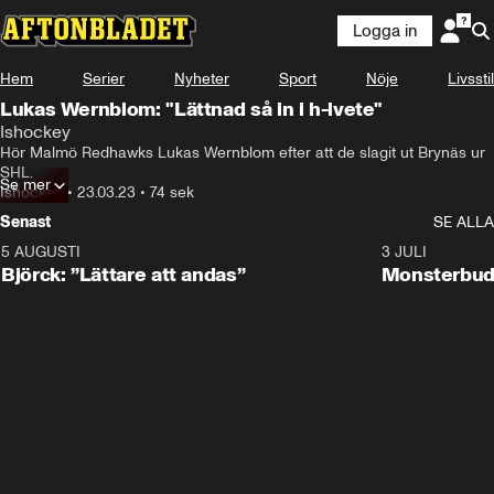
Logga in
Hem
Serier
Nyheter
Sport
Nöje
Livsstil
Lukas Wernblom: "Lättnad så in i h-lvete"
Ishockey
Hör Malmö Redhawks Lukas Wernblom efter att de slagit ut Brynäs ur 
SHL.
Se mer
Ishockey
•
23.03.23
•
74 sek
Senast
SE ALLA
5 AUGUSTI
2:08
3 JULI
Björck: ”Lättare att andas”
Monsterbud 