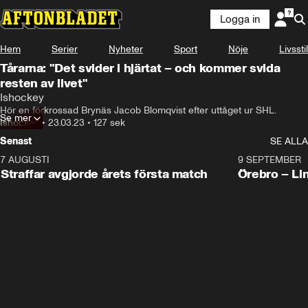
Logga in
Hem
Serier
Nyheter
Sport
Nöje
Livsstil
Tårarna: "Det svider i hjärtat – och kommer svida
resten av livet"
Ishockey
Hör en förkrossad Brynäs Jacob Blomqvist efter uttåget ur SHL.
Se mer
Ishockey
•
23.03.23
•
127 sek
Senast
SE ALLA
7 AUGUSTI
2:19
9 SEPTEMBER
Plus
Straffar avgjorde årets första match
Örebro – Li