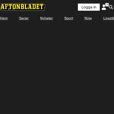
Logga in
Laddar ...
Hem
Serier
Nyheter
Sport
Nöje
Livsstil