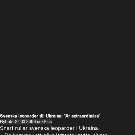
Svenska leoparder till Ukraina: "Är extraordinära"
Nyheter
24.03.23
98 sek
Plus
Snart rullar svenska leoparder i Ukraina. 
