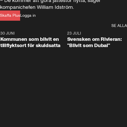
– De kommer att göra jättestor nytta, säger 
kompanichefen William Idström.
Skaffa Plus
Logga in
SE ALLA
30 JUNI
1:24
23 JULI
Kommunen som blivit en
Svensken om Rivieran:
tillflyktsort för skuldsatta
"Blivit som Dubai"