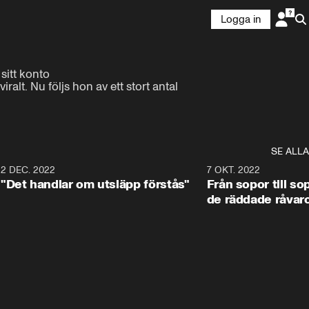
Logga in
tt konto 
lt. Nu följs hon av ett stort antal 
SE ALLA
8
2 DEC. 2022
1:24
7 OKT. 2022
"Det handlar om utsläpp förstås"
Från sopor till so
de räddade råvar