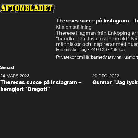
Thereses succe på instagram – h
Min omställning
Therese Hagman från Enköping är 
"handla_och_leva_ekonomiskt". När ho
människor och inspirerar med husm
Min omställning
•
24.03.23
•
135 sek
Privatekonomi
Hållbarhet
Matsvinn
Husmors
Senast
24 MARS 2023
2:14
20 DEC. 2022
Thereses succe på instagram –
Gunnar: "Jag tycke
hemgjort "Bregott"