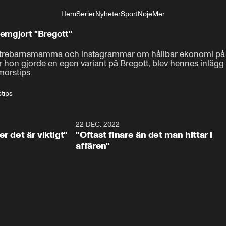
Hem
Serier
Nyheter
Sport
Nöje
Mer
Livsstil
emgjort "Bregott"
trebarnsmamma och instagrammar om hållbar ekonomi på si
n gjorde en egen variant på Bregott, blev hennes inlägg vira
orstips.
tips
1:07
22 DEC. 2022
2:4
r det är viktigt"
"Oftast finare än det man hittar i
affären"