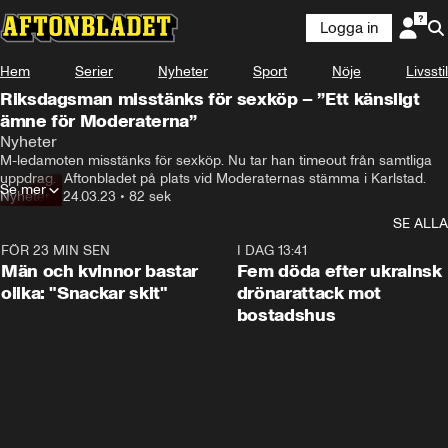
Logga in
Hem
Serier
Nyheter
Sport
Nöje
Livsstil
Riksdagsman misstänks för sexköp – ”Ett känsligt
ämne för Moderaterna”
Nyheter
M-ledamoten misstänks för sexköp. Nu tar han timeout från samtliga 
uppdrag.  Aftonbladet på plats vid Moderaternas stämma i Karlstad.
Se mer
Nyheter
•
24.03.23
•
82 sek
SE ALLA
FÖR 23 MIN SEN
1:11
I DAG 13:41
Män och kvinnor bastar
Fem döda efter ukrainsk
olika: "Snackar skit"
drönarattack mot
bostadshus