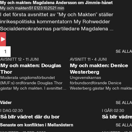
My och makten: Magdalena Andersson om Jimmie-hånet
My och makten
S1 E1
23.10.25
21 min
I det första avsnittet av ”My och Makten” ställer 
inrikespolitiska kommentatorn My Rohwedder 
Socialdemokraternas partiledare Magdalena 
Andersson till svars.
1
SE ALLA
AVSNITT 12
•
11 JUNI
26:27
AVSNITT 11
•
4 JUNI
2
My och makten: Douglas
My och makten: Denice
Thor
Westerberg
Moderata ungdomsförbundet 
Ungsvenskarnas 
(MUF:s) ordförande Douglas Thor 
förbundsordförande Denice 
gästar My och makten. I avsnittet 
Westerberg gästar My och makten.
diskuteras tonårsutvisningarna och 
avsnittet diskuteras migrationsfrå
hur Moderaterna ska locka väljare till 
och hur SD ska locka kvinnliga 
Väder
SE ALLA
valet i höst. 
väljare. 
I DAG 02:30
1:06
I GÅR 02:30
Så blir vädret där du bor
Så blir vädr
Senaste om konflikten i Mellanöstern
SE ALLA