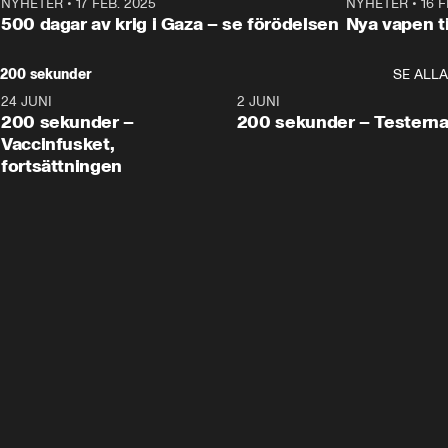
NYHETER
•
17 FEB. 2025
0:45
NYHETER
•
16 F
500 dagar av krig i Gaza – se förödelsen
Nya vapen ti
200 sekunder
SE ALLA
24 JUNI
5:00
2 JUNI
200 sekunder –
200 sekunder – Testern
Vaccinfusket,
fortsättningen