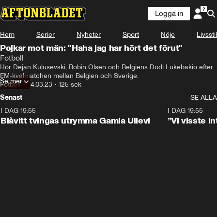
Logga in
Hem
Serier
Nyheter
Sport
Nöje
Livsstil
Pojkar mot män: "Haha jag har hört det förut"
Fotboll
Hör Dejan Kulusevski, Robin Olsen och Belgiens Dodi Lukebakio efter 
EM-kvalmatchen mellan Belgien och Sverige.
Se mer
Fotboll
•
24.03.23
•
125 sek
Senast
SE ALLA
I DAG 19:55
0:29
I DAG 19:55
Blåvitt tvingas utrymma Gamla Ullevi
”Vi visste 