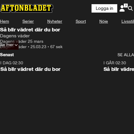
Logga in
Hem
Serier
Nyheter
Sport
Nöje
Livsstil
Så blir vädret där du bor
Dagens väder
Dagens väder 25 mars
Se mer
Dagens väder
•
25.03.23
•
67 sek
Senast
SE ALLA
I DAG 02:30
1:06
I GÅR 02:30
Så blir vädret där du bor
Så blir vädr