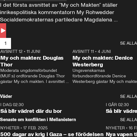
I det första avsnittet av ”My och Makten” ställer 
inrikespolitiska kommentatorn My Rohwedder 
Socialdemokraternas partiledare Magdalena 
Andersson till svars.
1
SE ALLA
AVSNITT 12
•
11 JUNI
26:27
AVSNITT 11
•
4 JUNI
2
My och makten: Douglas
My och makten: Denice
Thor
Westerberg
Moderata ungdomsförbundet 
Ungsvenskarnas 
(MUF:s) ordförande Douglas Thor 
förbundsordförande Denice 
gästar My och makten. I avsnittet 
Westerberg gästar My och makten.
diskuteras tonårsutvisningarna och 
avsnittet diskuteras migrationsfrå
hur Moderaterna ska locka väljare till 
och hur SD ska locka kvinnliga 
Väder
SE ALLA
valet i höst. 
väljare. 
I DAG 02:30
1:06
I GÅR 02:30
Så blir vädret där du bor
Så blir vädr
Senaste om konflikten i Mellanöstern
SE ALLA
NYHETER
•
17 FEB. 2025
0:45
NYHETER
•
16 F
500 dagar av krig i Gaza – se förödelsen
Nya vapen ti