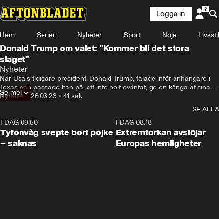
Logga in
Hem
Serier
Nyheter
Sport
Nöje
Livsstil
Donald Trump om valet: "Kommer bli det stora
slaget"
Nyheter
När Usa:s tidigare president, Donald Trump, talade inför anhängare i 
Texas och passade han på, att inte helt oväntat, ge en känga åt sina 
Se mer
motståndare.
Nyheter
•
26.03.23
•
41 sek
SE ALLA
I DAG 09:50
0:53
I DAG 08:18
Tyfonvåg svepte bort pojke
Extremtorkan avslöjar
– saknas
Europas hemligheter