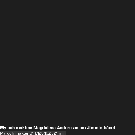
My och makten: Magdalena Andersson om Jimmie-hånet
My och makten
S1 E1
23.10.25
21 min