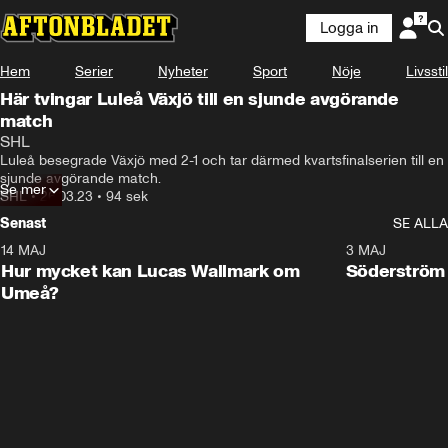
Logga in
Hem
Serier
Nyheter
Sport
Nöje
Livsstil
Här tvingar Luleå Växjö till en sjunde avgörande
match
SHL
Luleå besegrade Växjö med 2-1 och tar därmed kvartsfinalserien till en 
sjunde avgörande match.
Se mer
SHL
•
26.03.23
•
94 sek
Senast
SE ALLA
14 MAJ
1:18
3 MAJ
Plus
Hur mycket kan Lucas Wallmark om
Söderström
Umeå?