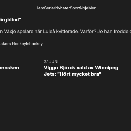
Hem
Serier
Nyheter
Sport
Nöje
Mer
Livsstil
färgblind"
äxjö spelare när Luleå kvitterade. Varför? Jo han trodde d
Lakers Hockey
Ishockey
0:30
27 JUNI
0:4
svensken
Viggo Björck vald av Winnipeg
Jets: ”Hört mycket bra”