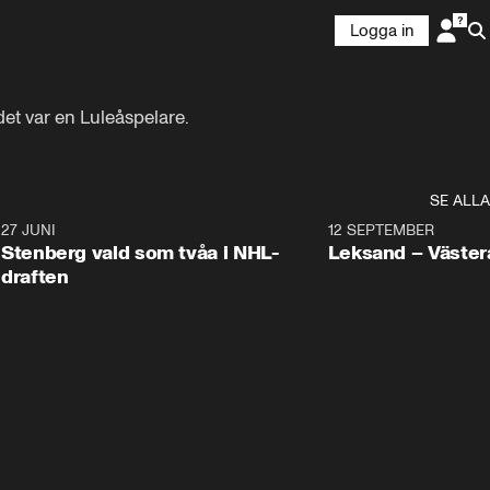
Logga in
et var en Luleåspelare.
SE ALLA
9
27 JUNI
0:49
12 SEPTEMBER
Plus
Stenberg vald som tvåa i NHL-
Leksand – Väster
draften