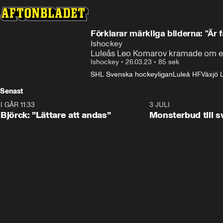
Förklarar märkliga bilderna: "Är 
Ishockey
Luleås Leo Komarov kramade om en V
Ishockey
•
26.03.23
•
85 sek
SHL Svenska hockeyligan
Luleå HF
Växjö 
Senast
I GÅR 11:33
2:08
3 JULI
Björck: ”Lättare att andas”
Monsterbud till 