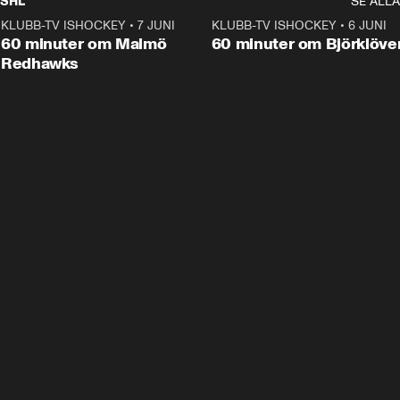
SHL
SE ALLA
KLUBB-TV ISHOCKEY
•
7 JUNI
1:02:53
KLUBB-TV ISHOCKEY
•
6 JUNI
1:0
Plus
60 minuter om Malmö
60 minuter om Björklöve
Redhawks