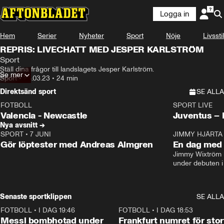
Logga in
Hem
Serier
Nyheter
Sport
Nöje
Livsstil
REPRIS: LIVECHATT MED JESPER KARLSTRÖM
Sport
Ställ dina frågor till landslagets Jesper Karlström.
Se mer
Sport
•
26.03.23
•
24 min
Direktsänd sport
SE ALLA
FOTBOLL
SPORT LIVE
LIVE
Plus
Plus
Valencia - Newcastle
Juventus –
Nya avsnitt →
SPORT
•
7 JUNI
16:36
JIMMY HJÄRTA
Gör löptester med Andreas Almgren
En dag med 
Jimmy Wixtröm 
under debuten i
Senaste sportklippen
SE ALLA
FOTBOLL
•
I DAG 19:46
0:47
FOTBOLL
•
I DAG 18:53
Messi bombhotad under
Frankfurt numret för stor