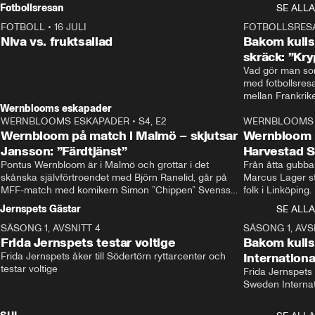
Rydström tar över
Fotbollsresan
SE ALLA
FOTBOLL
•
16 JULI
0:44
FOTBOLLSRES
Niva vs. fruktsallad
Bakom kulis
skräck: ”Kry
Vad gör man som
med fotbollsres
Wernblooms eskapader
WERNBLOOMS ESKAPADER
•
S4, E2
38:23
WERNBLOOMS 
Wernbloom på match i Malmö – skjutsar
Wernbloom 
Jansson: ”Färdtjänst”
Harvestad 
Pontus Wernbloom är i Malmö och grottar i det 
Från åtta gubbar 
skånska självförtroendet med Björn Ranelid, går på 
Marcus Lager sta
MFF-match med komikern Simon ”Chippen” Svensson 
folk i Linköping
och hjälper skadade stjärnbacken Pontus Jansson 
och Wernbloom kl
Jernspets Gästar
SE ALLA
hem. 
SÄSONG 1, AVSNITT 4
13:37
SÄSONG 1, AVS
Frida Jernspets testar voltige
Bakom kuli
Frida Jernspets åker till Södertörn ryttarcenter och 
Internation
testar voltige
Frida Jernspets 
Sweden Interna