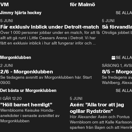
VM
för Malmö
Jimmy hjärta hockey
SE ALLA
5 JUNI
11:14
5 JUNI
Får exklusiv inblick under Detroit-match
Så förvandl
Över 1 000 personer jobbar under en match, för att få 
Otroliga jobbet
allt att gå runt i Little Ceasars Arena i Detroit. Vi har 
fått en exklusiv inblick i hur allt fungerar inför och 
under match i världens bästa hockeyliga
Morgonklubben
SE ALLA
2 JUNI
SÄSONG 1, AVSN
2/6 - Morgonklubben
8/5 – Morg
Se tisdagens avsnitt av Morgonklubben här. Start 
Se fredagens av
09.00. 
Det bästa ur Morgonklubben
SE ALLA
I GÅR 12:20
1:14
5 JUNI
”Höll barnet hemligt”
Axén: ”Alla tror att jag
Wernblooms Keisuke Honda-
ogillar Rydström”
anekdoter i senaste avsnittet av 
Hör Alexander Axén och Pontus 
Morgonklubben
Wernbloom om att Kalle Karlsson 
sparken från Bajen och att Henrik