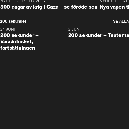
NYHETER
•
17 FEB. 2025
0:45
NYHETER
•
16 F
500 dagar av krig i Gaza – se förödelsen
Nya vapen ti
200 sekunder
SE ALLA
24 JUNI
5:00
2 JUNI
200 sekunder –
200 sekunder – Testern
Vaccinfusket,
fortsättningen