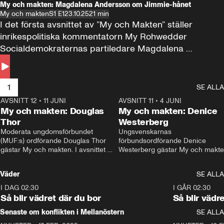
My och makten: Magdalena Andersson om Jimmie-hånet
My och makten
S1 E1
23.10.25
21 min
I det första avsnittet av ”My och Makten” ställer 
inrikespolitiska kommentatorn My Rohwedder 
Socialdemokraternas partiledare Magdalena 
Andersson till svars.
1
SE ALLA
AVSNITT 12
•
11 JUNI
26:27
AVSNITT 11
•
4 JUNI
2
My och makten: Douglas
My och makten: Denice
Thor
Westerberg
Moderata ungdomsförbundet 
Ungsvenskarnas 
(MUF:s) ordförande Douglas Thor 
förbundsordförande Denice 
gästar My och makten. I avsnittet 
Westerberg gästar My och makten.
diskuteras tonårsutvisningarna och 
avsnittet diskuteras migrationsfrå
hur Moderaterna ska locka väljare till 
och hur SD ska locka kvinnliga 
Väder
SE ALLA
valet i höst. 
väljare. 
I DAG 02:30
1:06
I GÅR 02:30
Så blir vädret där du bor
Så blir vädr
Senaste om konflikten i Mellanöstern
SE ALLA