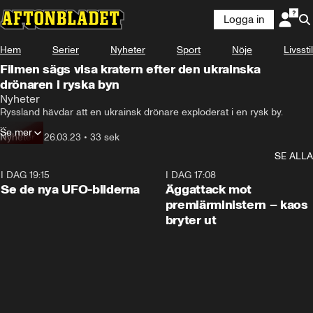
Logga in
Hem
Serier
Nyheter
Sport
Nöje
Livsstil
Filmen sägs visa kratern efter den ukrainska
drönaren i ryska byn
Nyheter
Ryssland hävdar att en ukrainsk drönare exploderat i en rysk by.

Se mer
Flera personer uppges ha drabbats av splitterskador, enligt Tass.
Nyheter
•
26.03.23
•
33 sek
SE ALLA
I DAG 19:15
0:36
I DAG 17:08
Se de nya UFO-bilderna
Äggattack mot
premiärministern – kaos
bryter ut