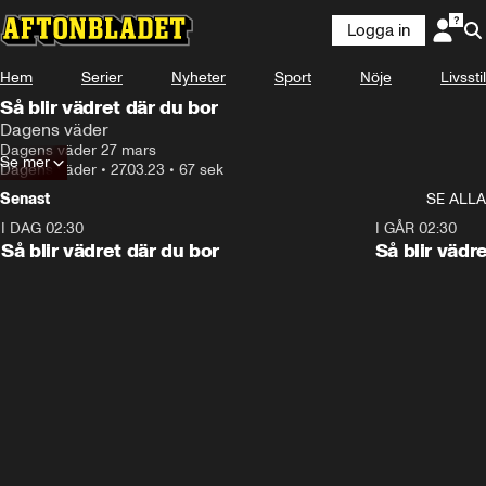
Logga in
Hem
Serier
Nyheter
Sport
Nöje
Livsstil
Så blir vädret där du bor
Dagens väder
Dagens väder 27 mars
Se mer
Dagens väder
•
27.03.23
•
67 sek
Senast
SE ALLA
I DAG 02:30
1:06
I GÅR 02:30
Så blir vädret där du bor
Så blir vädr