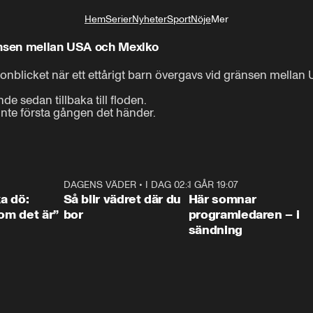
Hem
Serier
Nyheter
Sport
Nöje
Mer
Livsstil
änsen mellan USA och Mexiko
blicket när ett ettårigt barn övergavs vid gränsen mellan 
 sedan tillbaka till floden.

 inte första gången det händer.
4:36
DAGENS VÄDER
•
I DAG 02:30
1:06
I GÅR 19:07
0:4
ka dö:
Så blir vädret där du
Här somnar
som det är”
bor
programledaren – i
sändning