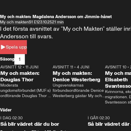
My och makten: Magdalena Andersson om Jimmie-hånet
My och makten
S1 E1
23.10.25
21 min
I det första avsnittet av ”My och Makten” ställe
Andersson till svars.
Spela upp
1
Säsong
AVSNITT 12
•
11 JUNI
26:27
AVSNITT 11
•
4 JUNI
23:40
AVSNITT 10
•
My och makten:
My och makten:
My och ma
Douglas Thor
Denice Westerberg
Elisabeth
Moderata 
Ungsvenskarnas 
Svantess
ungdomsförbundet (MUF:s) 
förbundsordförande Denice 
Kvinnorna, ek
ordförande Douglas Thor 
Westerberg gästar My och 
migrationen. E
gästar My och makten. I 
makten. I avsnittet 
Svantesson stäl
avsnittet diskuteras 
diskuteras migrationsfrågan 
när finansmini
Väder
tonårsutvisningarna och hur 
och hur SD ska locka 
Moderaterna ska locka 
kvinnliga väljare. 
I DAG 02:30
1:06
I GÅR 02:30
väljare till valet i höst. 
Så blir vädret där du bor
Så blir vädret där