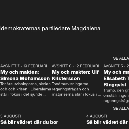
aldemokraternas partiledare Magdalena 
SE ALLA
7
AVSNITT 7
•
19 FEBRUARI
24:30
AVSNITT 6
•
12 FEBRUARI
27:30
AVSNITT 5
•
My och makten:
My och makten: Ulf
My och ma
Simona Mohamsson
Kristersson
Elisabeth
 
Tonårsutvisningarna, skolan 
Tonårsutvisningarna, 
Ringqvist
och och krisen i Liberalerna 
regeringsfrågan och 
Trump, den gr
står i fokus i det sjunde 
matpriserna står i fokus i 
omställningen
avsnittet av ”My och 
det sjätte avsnittet av ”My 
regeringsfråga
makten”. Se när 
och makten”. Se när 
centrum i det 
SE ALLA
Aftonbladets inrikespolitiska 
Aftonbladets inrikespolitiska 
avsnittet av ”
kommentator My 
kommentator My 
6
5 AUGUSTI
1:06
4 AUGUSTI
Makten”. Se nä
Rohwedder ställer 
Rohwedder ställer 
Så blir vädret där du bor
Så blir vädret där
Aftonbladets in
utbildnings- och 
statsminister Ulf Kristersson 
kommentator 