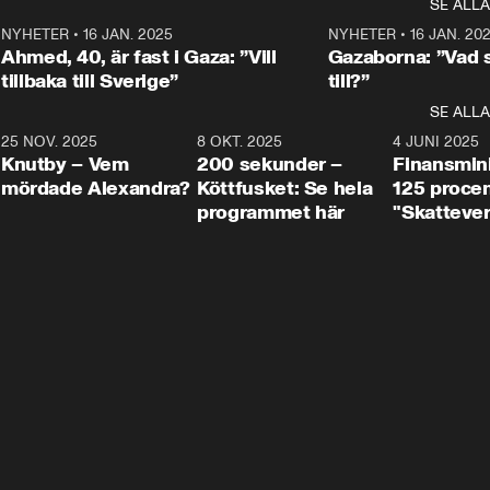
SE ALLA
integrationsminister Simona 
till svars.
Rohwedder stäl
Mohamsson till svars.
Centerpartiets
2
NYHETER
•
16 JAN. 2025
1:01
NYHETER
•
16 JAN. 20
Thand Ring till
Ahmed, 40, är fast i Gaza: ”Vill
Gazaborna: ”Vad s
tillbaka till Sverige”
till?”
SE ALLA
3
25 NOV. 2025
31:05
8 OKT. 2025
4:29
4 JUNI 2025
Knutby – Vem
200 sekunder –
Finansmin
mördade Alexandra?
Köttfusket: Se hela
125 procent
programmet här
"Skattever
viktig uppg