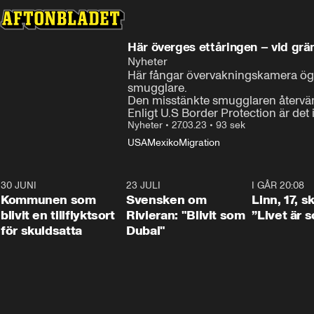
Här överges ettåringen – vid gr
Nyheter
Här fångar övervakningskamera ögon
smugglare.

Den misstänkte smugglaren återvände
Enligt U.S Border Protection är det
Nyheter
•
27.03.23
•
93 sek
USA
Mexiko
Migration
30 JUNI
1:24
23 JULI
1:42
I GÅR 20:08
Kommunen som
Svensken om
Linn, 17, s
blivit en tillflyktsort
Rivieran: "Blivit som
”Livet är 
för skuldsatta
Dubai"