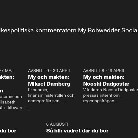
r inrikespolitiska kommentatorn My Rohwedder Soci
27 MAJ
3:51
AVSNITT 9
•
30 APRIL
24:00
AVSNITT 8
•
16 APRIL
25:1
kten:
My och makten:
My och makten:
Mikael Damberg
Nooshi Dadgostar
on
Ekonomin, 
V-ledaren Nooshi Dadgostar
finansministerrollen och 
pressas internt om 
onomin och 
demografikrisen. 
regeringsfrågan.

lisabeth 
Oppositionen ställs till svars 
I Aftonbladets 
ls till svars 
när Socialdemokraternas 
partiledarutfrågning ”My 
stern gästar 
Mikael Damberg gästar My 
och Makten” sätter hon ner 
My och Makten. 
och Makten. 
foten mot kritikerna:

1:06
6 AUGUSTI
1:0
– Vi ställer upp i val. Ska vi 
 du bor
Så blir vädret där du bor
vara med så sitter vi förstås 