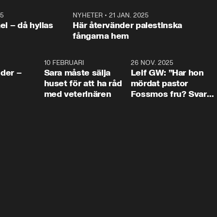
25
1:22
NYHETER
•
21 JAN. 2025
0:5
ael – då hyllas
Här återvänder palestinska
fångarna hem
4:24
10 FEBRUARI
4:13
26 NOV. 2025
8:1
der –
Sara måste sälja
Leif GW: ”Har hon
huset för att ha råd
mördat pastor
med veterinären
Fossmos fru? Svar
nej.”