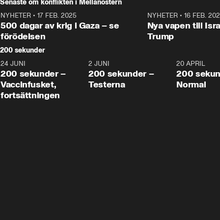
Senaste om konflikten i Mellanöstern
NYHETER
•
17 FEB. 2025
0:45
NYHETER
•
16 FEB. 20
500 dagar av krig i Gaza – se
Nya vapen till Isr
förödelsen
Trump
200 sekunder
24 JUNI
5:00
2 JUNI
4:23
20 APRIL
200 sekunder –
200 sekunder –
200 sekun
Vaccinfusket,
Testerna
Normal
fortsättningen