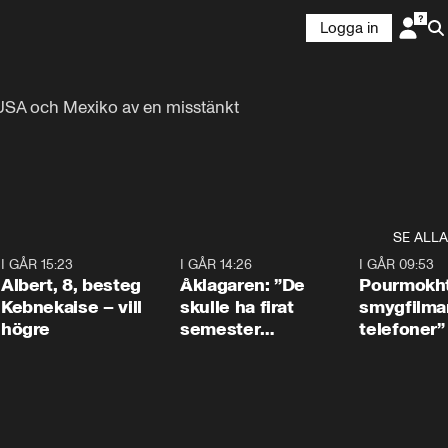
Logga in
USA och Mexiko av en misstänkt 
SE ALLA
5
I GÅR 15:23
0:54
I GÅR 14:26
1:54
I GÅR 09:53
Albert, 8, besteg
Åklagaren: ”De
Pourmokht
Kebnekaise – vill
skulle ha firat
smygfilma
högre
semester
telefoner”
tillsammans”