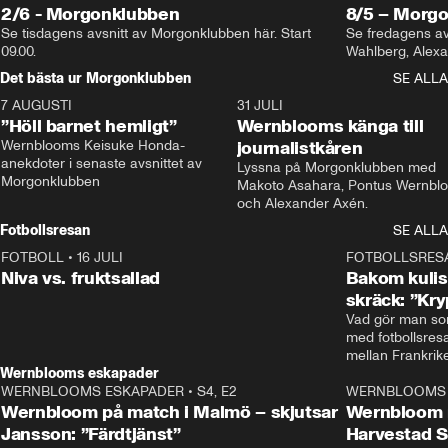
2/6 - Morgonklubben
8/5 – Morg
Se tisdagens avsnitt av Morgonklubben här. Start 
Se fredagens av
09.00. 
Det bästa ur Morgonklubben
SE ALLA
7 AUGUSTI
1:14
31 JULI
”Höll barnet hemligt”
Wernblooms känga till
Wernblooms Keisuke Honda-
journalistkåren
anekdoter i senaste avsnittet av 
Lyssna på Morgonklubben med 
Morgonklubben
Makoto Asahara, Pontus Wernblo
och Alexander Axén.
Fotbollsresan
SE ALLA
FOTBOLL
•
16 JULI
0:44
FOTBOLLSRES
Niva vs. fruktsallad
Bakom kulis
skräck: ”Kry
Vad gör man som
med fotbollsres
Wernblooms eskapader
WERNBLOOMS ESKAPADER
•
S4, E2
38:23
WERNBLOOMS 
Wernbloom på match i Malmö – skjutsar
Wernbloom 
Jansson: ”Färdtjänst”
Harvestad 