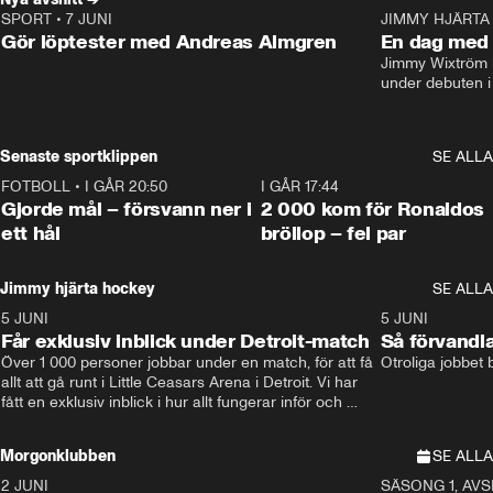
SPORT
•
7 JUNI
16:36
JIMMY HJÄRTA
Gör löptester med Andreas Almgren
En dag med 
Jimmy Wixtröm 
under debuten i
Senaste sportklippen
SE ALLA
FOTBOLL
•
I GÅR 20:50
0:31
I GÅR 17:44
Gjorde mål – försvann ner i
2 000 kom för Ronaldos
ett hål
bröllop – fel par
Jimmy hjärta hockey
SE ALLA
5 JUNI
11:14
5 JUNI
Får exklusiv inblick under Detroit-match
Så förvandl
Över 1 000 personer jobbar under en match, för att få 
Otroliga jobbet
allt att gå runt i Little Ceasars Arena i Detroit. Vi har 
fått en exklusiv inblick i hur allt fungerar inför och 
under match i världens bästa hockeyliga
Morgonklubben
SE ALLA
2 JUNI
SÄSONG 1, AVSN