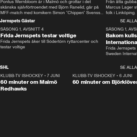
Pontus Wernbloom är i Malmö och grottar i det 
Från åtta gubbar 
skånska självförtroendet med Björn Ranelid, går på 
Marcus Lager sta
MFF-match med komikern Simon ”Chippen” Svensson 
folk i Linköping
och hjälper skadade stjärnbacken Pontus Jansson 
och Wernbloom kl
Jernspets Gästar
SE ALLA
hem. 
SÄSONG 1, AVSNITT 4
13:37
SÄSONG 1, AVS
Frida Jernspets testar voltige
Bakom kuli
Frida Jernspets åker till Södertörn ryttarcenter och 
Internation
testar voltige
Frida Jernspets 
Sweden Interna
SHL
SE ALLA
KLUBB-TV ISHOCKEY
•
7 JUNI
1:02:53
KLUBB-TV ISHOCKEY
•
6 JUNI
1:0
Plus
60 minuter om Malmö
60 minuter om Björklöve
Redhawks