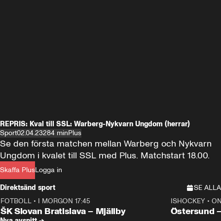
REPRIS: Kval till SSL: Warberg-Nykvarn Ungdom (herrar)
Sport
02.04.23
284 min
Plus
Se den första matchen mellan Warberg och Nykvarn 
Ungdom i kvalet till SSL med Plus. Matchstart 18.00.
Skaffa Plus
Logga in
Direktsänd sport
SE ALLA
FOTBOLL
•
I MORGON 17:45
ISHOCKEY
•
ON
Plus
Plus
ŠK Slovan Bratislava – Mjällby
Östersund 
Nya avsnitt →