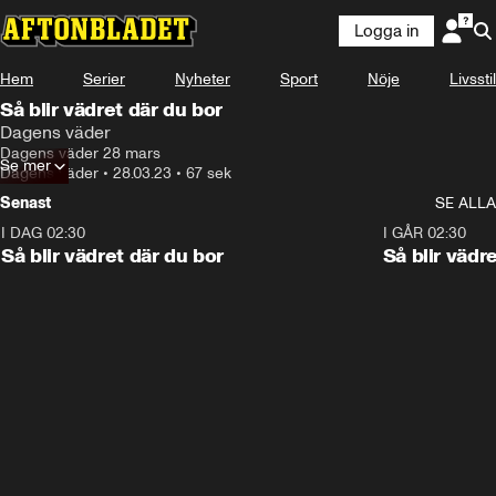
Logga in
Hem
Serier
Nyheter
Sport
Nöje
Livsstil
Så blir vädret där du bor
Dagens väder
Dagens väder 28 mars
Se mer
Dagens väder
•
28.03.23
•
67 sek
Senast
SE ALLA
I DAG 02:30
1:06
I GÅR 02:30
Så blir vädret där du bor
Så blir vädr