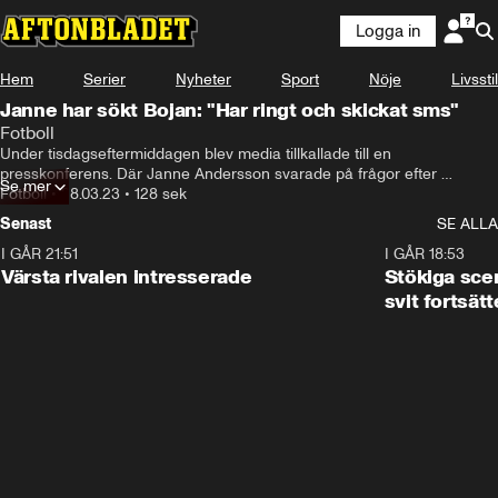
Logga in
Hem
Serier
Nyheter
Sport
Nöje
Livsstil
Janne har sökt Bojan: "Har ringt och skickat sms"
Fotboll
Under tisdagseftermiddagen blev media tillkallade till en 
presskonferens. Där Janne Andersson svarade på frågor efter 
Se mer
storbråket i Viaplay studion med experten Bojan Djordjic efter Sveriges 
Fotboll
•
28.03.23
•
128 sek
EM-kvalseger mot Azerbajdzjan.
Senast
SE ALLA
I GÅR 21:51
0:31
I GÅR 18:53
Värsta rivalen intresserade
Stökiga sce
svit fortsätt