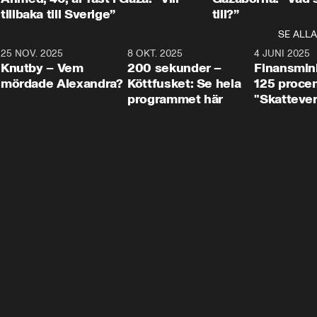
tillbaka till Sverige”
till?”
SE ALLA
3
25 NOV. 2025
31:05
8 OKT. 2025
4:29
4 JUNI 2025
Knutby – Vem
200 sekunder –
Finansmin
mördade Alexandra?
Köttfusket: Se hela
125 procent
programmet här
"Skattever
viktig uppg