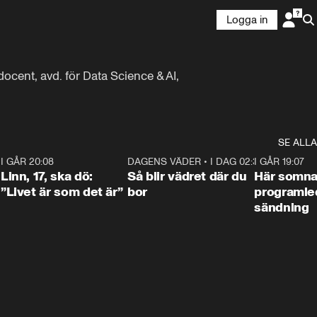
Logga in
cent, avd. för Data Science & AI, 
SE ALLA
2
I GÅR 20:08
4:36
DAGENS VÄDER
•
I DAG 02:30
1:06
I GÅR 19:07
Linn, 17, ska dö:
Så blir vädret där du
Här somna
”Livet är som det är”
bor
programled
sändning