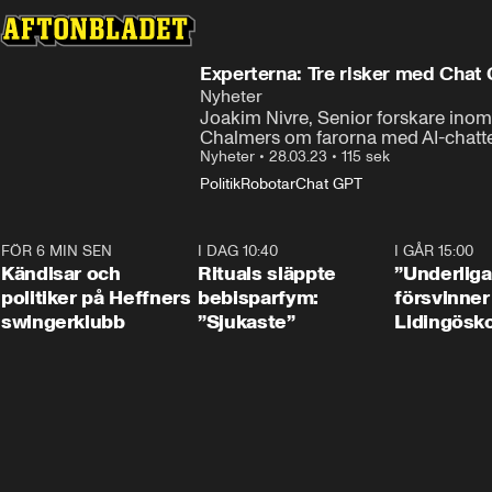
Experterna: Tre risker med Chat
Nyheter
Joakim Nivre, Senior forskare inom
Chalmers om farorna med AI-chatt
Nyheter
•
28.03.23
•
115 sek
Politik
Robotar
Chat GPT
FÖR 6 MIN SEN
0:55
I DAG 10:40
1:01
I GÅR 15:00
Kändisar och
Rituals släppte
”Underliga
politiker på Heffners
bebisparfym:
försvinner
swingerklubb
”Sjukaste”
Lidingösko