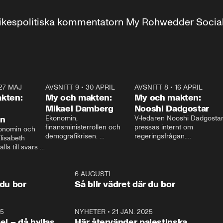
r inrikespolitiska kommentatorn My Rohwedder Soci
27 MAJ
3:51
AVSNITT 9
•
30 APRIL
24:00
AVSNITT 8
•
16 APRIL
25:1
kten:
My och makten:
My och makten:
Mikael Damberg
Nooshi Dadgostar
on
Ekonomin, 
V-ledaren Nooshi Dadgostar
finansministerrollen och 
pressas internt om 
onomin och 
demografikrisen. 
regeringsfrågan.

lisabeth 
Oppositionen ställs till svars 
I Aftonbladets 
ls till svars 
när Socialdemokraternas 
partiledarutfrågning ”My 
stern gästar 
Mikael Damberg gästar My 
och Makten” sätter hon ner 
My och Makten. 
och Makten. 
foten mot kritikerna:

1:06
6 AUGUSTI
1:0
– Vi ställer upp i val. Ska vi 
 du bor
Så blir vädret där du bor
vara med så sitter vi förstås 
25
1:22
NYHETER
•
21 JAN. 2025
0:5
ael – då hyllas
Här återvänder palestinska