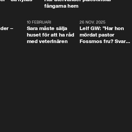
fångarna hem
4:24
10 FEBRUARI
4:13
26 NOV. 2025
8:1
der –
Sara måste sälja
Leif GW: ”Har hon
huset för att ha råd
mördat pastor
med veterinären
Fossmos fru? Svar
nej.”