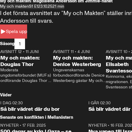
My och makten: Magdalena Andersson om Jimmie-hånet
My och makten
S1 E1
23.10.25
21 min
I det första avsnittet av ”My och Makten” ställe
Andersson till svars.
Spela upp
1
Säsong
AVSNITT 12
•
11 JUNI
26:27
AVSNITT 11
•
4 JUNI
23:40
AVSNITT 10
•
My och makten:
My och makten:
My och ma
Douglas Thor
Denice Westerberg
Elisabeth
Moderata 
Ungsvenskarnas 
Svantess
ungdomsförbundet (MUF:s) 
förbundsordförande Denice 
Kvinnorna, ek
ordförande Douglas Thor 
Westerberg gästar My och 
migrationen. E
gästar My och makten. I 
makten. I avsnittet 
Svantesson stäl
avsnittet diskuteras 
diskuteras migrationsfrågan 
när finansmini
Väder
tonårsutvisningarna och hur 
och hur SD ska locka 
Moderaterna ska locka 
kvinnliga väljare. 
I DAG 02:30
1:06
I GÅR 02:30
väljare till valet i höst. 
Så blir vädret där du bor
Så blir vädret där
Senaste om konflikten i Mellanöstern
NYHETER
•
17 FEB. 2025
0:45
NYHETER
•
16 FEB. 20
500 dagar av krig i Gaza – se
Nya vapen till Isr