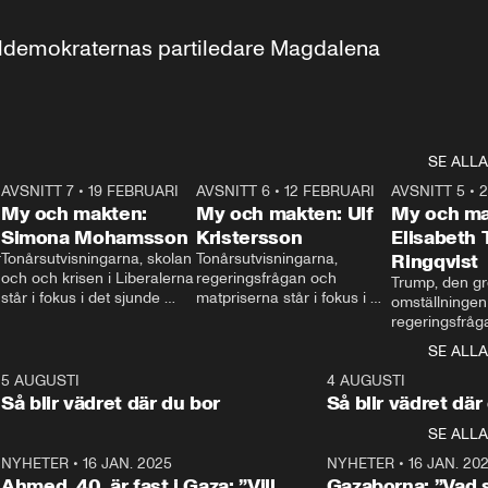
aldemokraternas partiledare Magdalena 
SE ALLA
7
AVSNITT 7
•
19 FEBRUARI
24:30
AVSNITT 6
•
12 FEBRUARI
27:30
AVSNITT 5
•
My och makten:
My och makten: Ulf
My och ma
Simona Mohamsson
Kristersson
Elisabeth
 
Tonårsutvisningarna, skolan 
Tonårsutvisningarna, 
Ringqvist
och och krisen i Liberalerna 
regeringsfrågan och 
Trump, den gr
står i fokus i det sjunde 
matpriserna står i fokus i 
omställningen
avsnittet av ”My och 
det sjätte avsnittet av ”My 
regeringsfråga
makten”. Se när 
och makten”. Se när 
centrum i det 
SE ALLA
Aftonbladets inrikespolitiska 
Aftonbladets inrikespolitiska 
avsnittet av ”
kommentator My 
kommentator My 
6
5 AUGUSTI
1:06
4 AUGUSTI
Makten”. Se nä
Rohwedder ställer 
Rohwedder ställer 
Så blir vädret där du bor
Så blir vädret där
Aftonbladets in
utbildnings- och 
statsminister Ulf Kristersson 
kommentator 
SE ALLA
integrationsminister Simona 
till svars.
Rohwedder stäl
Mohamsson till svars.
Centerpartiets
2
NYHETER
•
16 JAN. 2025
1:01
NYHETER
•
16 JAN. 20
Thand Ring till
Ahmed, 40, är fast i Gaza: ”Vill
Gazaborna: ”Vad s