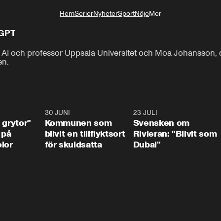
Hem
Serier
Nyheter
Sport
Nöje
Mer
Livsstil
 GPT
 AI och professor Uppsala Universitet och Moa Johansson, do
en.
1:07
30 JUNI
1:24
23 JULI
1:4
 grytor"
Kommunen som
Svensken om
 på
blivit en tillflyktsort
Rivieran: "Blivit som
lor
för skuldsatta
Dubai"