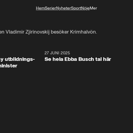
Hem
Serier
Nyheter
Sport
Nöje
Mer
Livsstil
ten Vladimir Zjirinovskij besöker Krimhalvön.
2:28
27 JUNI 2025
32:2
y utbildnings-
Se hela Ebba Busch tal här
inister