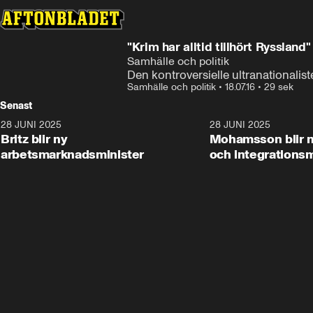
"Krim har alltid tillhört Ryssland"
Samhälle och politik
Den kontroversielle ultranationalis
Samhälle och politik
•
18.07.16
•
29 sek
Senast
28 JUNI 2025
1:48
28 JUNI 2025
Britz blir ny
Mohamsson blir n
arbetsmarknadsminister
och integrationsm