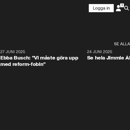
Logga in
SE ALLA
1
27 JUNI 2025
1:24
24 JUNI 2025
Ebba Busch: ”Vi måste göra upp
Se hela Jimmie Å
med reform-fobin”