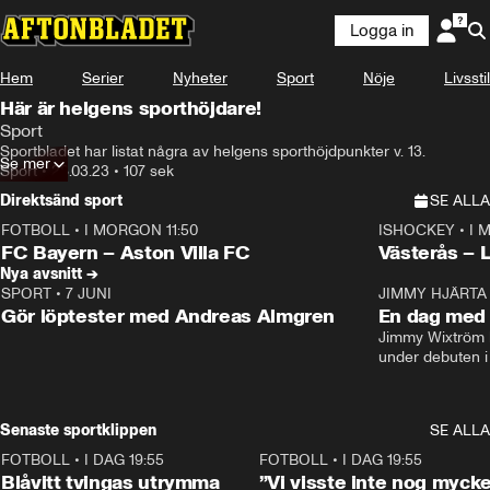
Logga in
Hem
Serier
Nyheter
Sport
Nöje
Livsstil
Här är helgens sporthöjdare!
Sport
Sportbladet har listat några av helgens sporthöjdpunkter v. 13.
Se mer
Sport
•
28.03.23
•
107 sek
Direktsänd sport
SE ALLA
FOTBOLL
•
I MORGON 11:50
ISHOCKEY
•
I 
Plus
Plus
FC Bayern – Aston Villa FC
Västerås – 
Nya avsnitt →
SPORT
•
7 JUNI
16:36
JIMMY HJÄRTA
Gör löptester med Andreas Almgren
En dag med 
Jimmy Wixtröm 
under debuten i
Senaste sportklippen
SE ALLA
FOTBOLL
•
I DAG 19:55
0:29
FOTBOLL
•
I DAG 19:55
Blåvitt tvingas utrymma
”Vi visste inte nog mycke