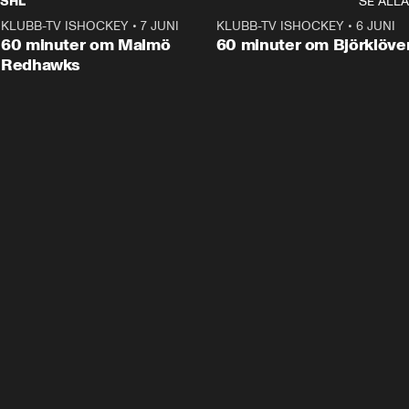
SHL
SE ALLA
KLUBB-TV ISHOCKEY
•
7 JUNI
1:02:53
KLUBB-TV ISHOCKEY
•
6 JUNI
1:0
Plus
60 minuter om Malmö
60 minuter om Björklöve
Redhawks