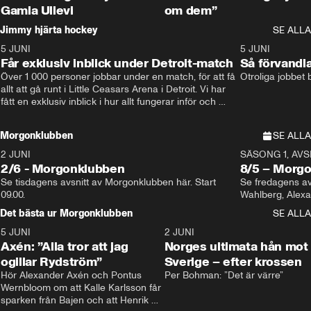
Gamla Ullevi
om dem”
Jimmy hjärta hockey
SE ALLA
5 JUNI
11:14
5 JUNI
Får exklusiv inblick under Detroit-match
Så förvandl
Över 1 000 personer jobbar under en match, för att få 
Otroliga jobbet
allt att gå runt i Little Ceasars Arena i Detroit. Vi har 
fått en exklusiv inblick i hur allt fungerar inför och 
under match i världens bästa hockeyliga
Morgonklubben
SE ALLA
2 JUNI
SÄSONG 1, AVSN
2/6 - Morgonklubben
8/5 – Morg
Se tisdagens avsnitt av Morgonklubben här. Start 
Se fredagens av
09.00. 
Det bästa ur Morgonklubben
SE ALLA
5 JUNI
0:44
2 JUNI
Axén: ”Alla tror att jag
Norges ultimata hån mot
ogillar Rydström”
Sverige – efter krossen
Hör Alexander Axén och Pontus 
Per Bohman: ”Det är värre”
Wernbloom om att Kalle Karlsson får 
sparken från Bajen och att Henrik 