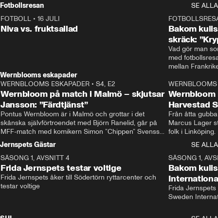
Rydström tar över
Fotbollsresan
SE ALLA
FOTBOLL
•
16 JULI
0:44
FOTBOLLSRES
Niva vs. fruktsallad
Bakom kulis
skräck: ”Kry
Vad gör man som
med fotbollsres
Wernblooms eskapader
WERNBLOOMS ESKAPADER
•
S4, E2
38:23
WERNBLOOMS 
Wernbloom på match i Malmö – skjutsar
Wernbloom 
Jansson: ”Färdtjänst”
Harvestad 
Pontus Wernbloom är i Malmö och grottar i det 
Från åtta gubbar 
skånska självförtroendet med Björn Ranelid, går på 
Marcus Lager sta
MFF-match med komikern Simon ”Chippen” Svensson 
folk i Linköping
och hjälper skadade stjärnbacken Pontus Jansson 
och Wernbloom kl
Jernspets Gästar
SE ALLA
hem. 
SÄSONG 1, AVSNITT 4
13:37
SÄSONG 1, AVS
Frida Jernspets testar voltige
Bakom kuli
Frida Jernspets åker till Södertörn ryttarcenter och 
Internation
testar voltige
Frida Jernspets 
Sweden Interna