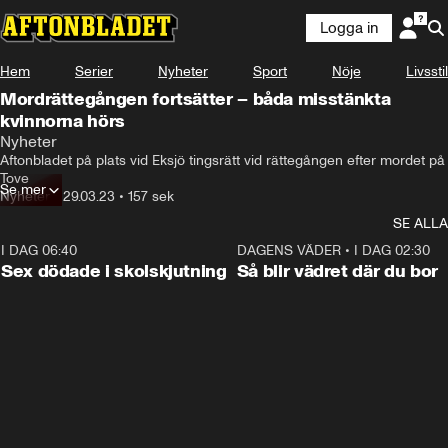
Logga in
Hem
Serier
Nyheter
Sport
Nöje
Livsstil
Mordrättegången fortsätter – båda misstänkta
kvinnorna hörs
Nyheter
Aftonbladet på plats vid Eksjö tingsrätt vid rättegången efter mordet på 
Tove
Se mer
Nyheter
•
29.03.23
•
157 sek
SE ALLA
I DAG 06:40
0:35
DAGENS VÄDER
•
I DAG 02:30
Sex dödade i skolskjutning
Så blir vädret där du bor