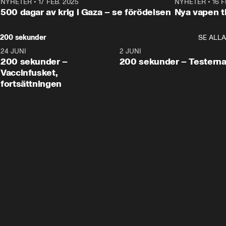
NYHETER
•
17 FEB. 2025
0:45
NYHETER
•
16 F
500 dagar av krig i Gaza – se förödelsen
Nya vapen ti
200 sekunder
SE ALLA
24 JUNI
5:00
2 JUNI
200 sekunder –
200 sekunder – Testern
Vaccinfusket,
fortsättningen