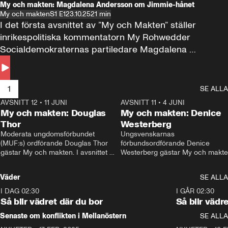
My och makten: Magdalena Andersson om Jimmie-hånet
My och makten
S1 E1
23.10.25
21 min
I det första avsnittet av ”My och Makten” ställer 
inrikespolitiska kommentatorn My Rohwedder 
Socialdemokraternas partiledare Magdalena 
Andersson till svars.
1
SE ALLA
AVSNITT 12
•
11 JUNI
26:27
AVSNITT 11
•
4 JUNI
2
My och makten: Douglas
My och makten: Denice
Thor
Westerberg
Moderata ungdomsförbundet 
Ungsvenskarnas 
(MUF:s) ordförande Douglas Thor 
förbundsordförande Denice 
gästar My och makten. I avsnittet 
Westerberg gästar My och makten.
diskuteras tonårsutvisningarna och 
avsnittet diskuteras migrationsfrå
hur Moderaterna ska locka väljare till 
och hur SD ska locka kvinnliga 
Väder
SE ALLA
valet i höst. 
väljare. 
I DAG 02:30
1:06
I GÅR 02:30
Så blir vädret där du bor
Så blir vädr
Senaste om konflikten i Mellanöstern
SE ALLA