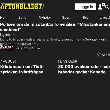
Logga in
Hem
Serier
Nyheter
Sport
Nöje
Livsstil
Polisen om de misstänkta föremålen: ”Misstankar om
samband”
Nyheter
Det pågår polisinsatser på flera länsstyrelser runt om i Sverige. Flera 
av larmen rör pulverbrev.
Se mer
Nyheter
•
29.03.23
•
4 min
SE ALLA
7 AUGUSTI
0:42
I DAG 05:56
Kristersson om Tidö-
20 000 evakuerade – nä
sprickan i vårdfrågan
bränder gäckar Kanada