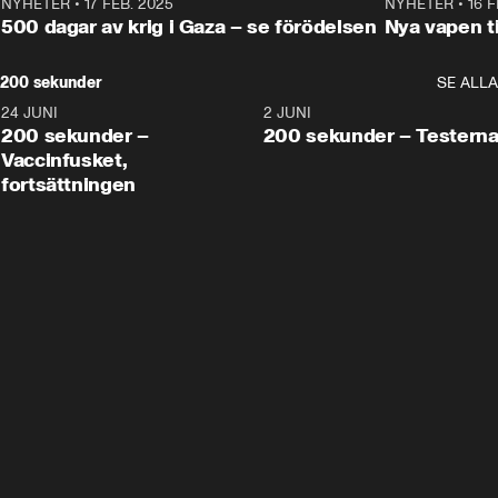
NYHETER
•
17 FEB. 2025
0:45
NYHETER
•
16 F
500 dagar av krig i Gaza – se förödelsen
Nya vapen ti
200 sekunder
SE ALLA
24 JUNI
5:00
2 JUNI
200 sekunder –
200 sekunder – Testern
Vaccinfusket,
fortsättningen