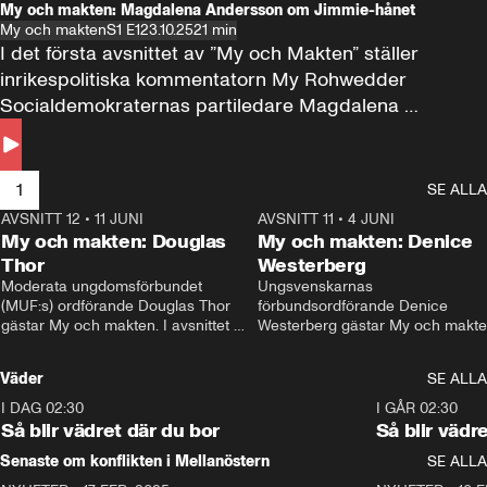
My och makten: Magdalena Andersson om Jimmie-hånet
My och makten
S1 E1
23.10.25
21 min
I det första avsnittet av ”My och Makten” ställer 
inrikespolitiska kommentatorn My Rohwedder 
Socialdemokraternas partiledare Magdalena 
Andersson till svars.
1
SE ALLA
AVSNITT 12
•
11 JUNI
26:27
AVSNITT 11
•
4 JUNI
2
My och makten: Douglas
My och makten: Denice
Thor
Westerberg
Moderata ungdomsförbundet 
Ungsvenskarnas 
(MUF:s) ordförande Douglas Thor 
förbundsordförande Denice 
gästar My och makten. I avsnittet 
Westerberg gästar My och makten.
diskuteras tonårsutvisningarna och 
avsnittet diskuteras migrationsfrå
hur Moderaterna ska locka väljare till 
och hur SD ska locka kvinnliga 
Väder
SE ALLA
valet i höst. 
väljare. 
I DAG 02:30
1:06
I GÅR 02:30
Så blir vädret där du bor
Så blir vädr
Senaste om konflikten i Mellanöstern
SE ALLA