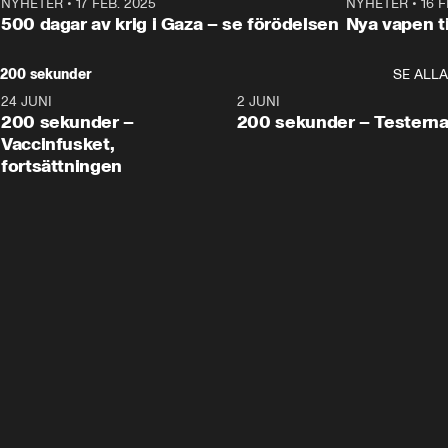
NYHETER
•
17 FEB. 2025
0:45
NYHETER
•
16 F
500 dagar av krig i Gaza – se förödelsen
Nya vapen ti
200 sekunder
SE ALLA
24 JUNI
5:00
2 JUNI
200 sekunder –
200 sekunder – Testern
Vaccinfusket,
fortsättningen