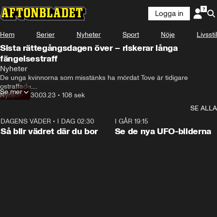
Logga in
Hem
Serier
Nyheter
Sport
Nöje
Livsstil
Sista rättegångsdagen över – riskerar långa
fängelsestraff
Nyheter
De unga kvinnorna som misstänks ha mördat Tove är tidigare 
ostraffade.

Se mer
Nu riskerar båda livstids fängelse.
Nyheter
•
30.03.23
•
108 sek
SE ALLA
DAGENS VÄDER
•
I DAG 02:30
1:06
I GÅR 19:15
Så blir vädret där du bor
Se de nya UFO-bilderna