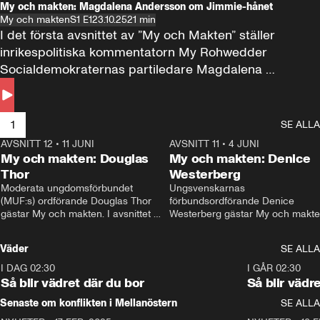
My och makten: Magdalena Andersson om Jimmie-hånet
My och makten
S1 E1
23.10.25
21 min
I det första avsnittet av ”My och Makten” ställer 
inrikespolitiska kommentatorn My Rohwedder 
Socialdemokraternas partiledare Magdalena 
Andersson till svars.
1
SE ALLA
AVSNITT 12
•
11 JUNI
26:27
AVSNITT 11
•
4 JUNI
2
My och makten: Douglas
My och makten: Denice
Thor
Westerberg
Moderata ungdomsförbundet 
Ungsvenskarnas 
(MUF:s) ordförande Douglas Thor 
förbundsordförande Denice 
gästar My och makten. I avsnittet 
Westerberg gästar My och makten.
diskuteras tonårsutvisningarna och 
avsnittet diskuteras migrationsfrå
hur Moderaterna ska locka väljare till 
och hur SD ska locka kvinnliga 
Väder
SE ALLA
valet i höst. 
väljare. 
I DAG 02:30
1:06
I GÅR 02:30
Så blir vädret där du bor
Så blir vädr
Senaste om konflikten i Mellanöstern
SE ALLA