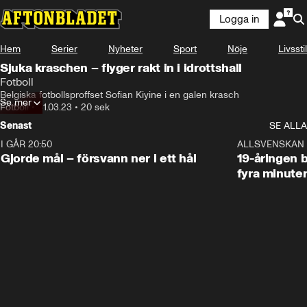
Logga in
Hem
Serier
Nyheter
Sport
Nöje
Livsstil
Sjuka kraschen – flyger rakt in i idrottshall
Fotboll
Belgiska fotbollsproffset Sofian Kiyine i en galen krasch
Se mer
Fotboll
•
31.03.23
•
20 sek
Senast
SE ALLA
I GÅR 20:50
0:31
ALLSVENSKAN
Gjorde mål – försvann ner i ett hål
19-åringen b
fyra minute