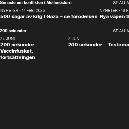
Senaste om konflikten i Mellanöstern
SE ALLA
NYHETER
•
17 FEB. 2025
0:45
NYHETER
•
16 F
500 dagar av krig i Gaza – se förödelsen
Nya vapen ti
200 sekunder
SE ALLA
24 JUNI
5:00
2 JUNI
200 sekunder –
200 sekunder – Testern
Vaccinfusket,
fortsättningen