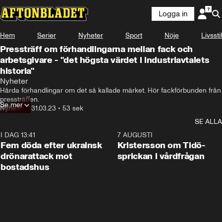
Logga in
Hem
Serier
Nyheter
Sport
Nöje
Livsstil
Pressträff om förhandlingarna mellan fack och
arbetsgivare - "det högsta värdet i industriavtalets
historia"
Nyheter
Hårda förhandlingar om det så kallade märket. Hör fackförbunden från 
pressträffen.
Se mer
Nyheter
•
31.03.23
•
53 sek
SE ALLA
I DAG 13:41
0:29
7 AUGUSTI
Fem döda efter ukrainsk
Kristersson om Tidö-
drönarattack mot
sprickan i vårdfrågan
bostadshus