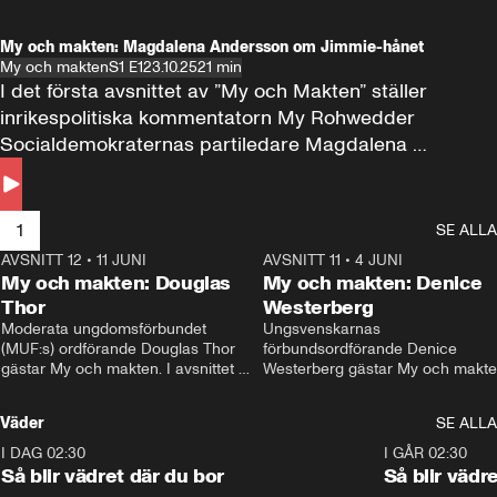
My och makten: Magdalena Andersson om Jimmie-hånet
My och makten
S1 E1
23.10.25
21 min
I det första avsnittet av ”My och Makten” ställer 
inrikespolitiska kommentatorn My Rohwedder 
Socialdemokraternas partiledare Magdalena 
Andersson till svars.
1
SE ALLA
AVSNITT 12
•
11 JUNI
26:27
AVSNITT 11
•
4 JUNI
2
My och makten: Douglas
My och makten: Denice
Thor
Westerberg
Moderata ungdomsförbundet 
Ungsvenskarnas 
(MUF:s) ordförande Douglas Thor 
förbundsordförande Denice 
gästar My och makten. I avsnittet 
Westerberg gästar My och makten.
diskuteras tonårsutvisningarna och 
avsnittet diskuteras migrationsfrå
hur Moderaterna ska locka väljare till 
och hur SD ska locka kvinnliga 
Väder
SE ALLA
valet i höst. 
väljare. 
I DAG 02:30
1:06
I GÅR 02:30
Så blir vädret där du bor
Så blir vädr