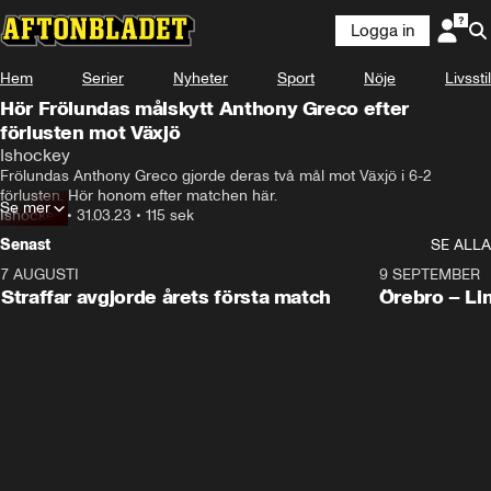
Logga in
Hem
Serier
Nyheter
Sport
Nöje
Livsstil
Hör Frölundas målskytt Anthony Greco efter
förlusten mot Växjö
Ishockey
Frölundas Anthony Greco gjorde deras två mål mot Växjö i 6-2 
förlusten. Hör honom efter matchen här.
Se mer
Ishockey
•
31.03.23
•
115 sek
Senast
SE ALLA
7 AUGUSTI
2:19
9 SEPTEMBER
Plus
Straffar avgjorde årets första match
Örebro – Li