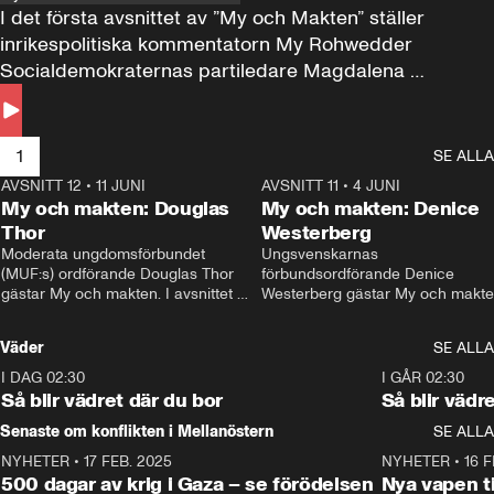
I det första avsnittet av ”My och Makten” ställer 
inrikespolitiska kommentatorn My Rohwedder 
Socialdemokraternas partiledare Magdalena 
Andersson till svars.
1
SE ALLA
AVSNITT 12
•
11 JUNI
26:27
AVSNITT 11
•
4 JUNI
2
My och makten: Douglas
My och makten: Denice
Thor
Westerberg
Moderata ungdomsförbundet 
Ungsvenskarnas 
(MUF:s) ordförande Douglas Thor 
förbundsordförande Denice 
gästar My och makten. I avsnittet 
Westerberg gästar My och makten.
diskuteras tonårsutvisningarna och 
avsnittet diskuteras migrationsfrå
hur Moderaterna ska locka väljare till 
och hur SD ska locka kvinnliga 
Väder
SE ALLA
valet i höst. 
väljare. 
I DAG 02:30
1:06
I GÅR 02:30
Så blir vädret där du bor
Så blir vädr
Senaste om konflikten i Mellanöstern
SE ALLA
NYHETER
•
17 FEB. 2025
0:45
NYHETER
•
16 F
500 dagar av krig i Gaza – se förödelsen
Nya vapen ti