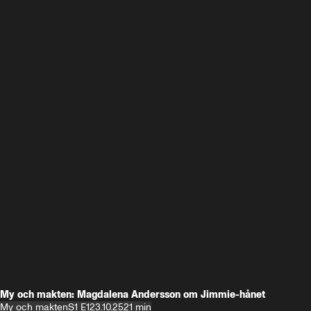
My och makten: Magdalena Andersson om Jimmie-hånet
My och makten
S1 E1
23.10.25
21 min