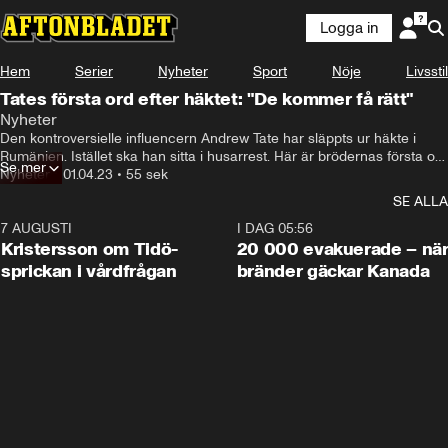
Logga in
Hem
Serier
Nyheter
Sport
Nöje
Livsstil
Tates första ord efter häktet: "De kommer få rätt"
Nyheter
Den kontroversielle influencern Andrew Tate har släppts ur häkte i 
Rumänien. Istället ska han sitta i husarrest. Här är brödernas första ord 
Se mer
efter häktet.
Nyheter
•
01.04.23
•
55 sek
SE ALLA
7 AUGUSTI
0:42
I DAG 05:56
Kristersson om Tidö-
20 000 evakuerade – nä
sprickan i vårdfrågan
bränder gäckar Kanada