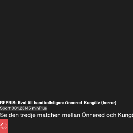
REPRIS: Kval till handbollsligan: Önnered-Kungälv (herrar)
Sport
10.04.23
145 min
Plus
Se den tredje matchen mellan Önnered och Kungälv i