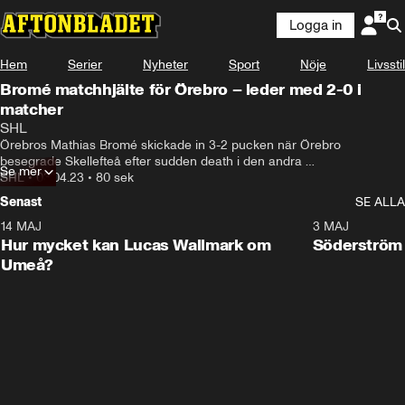
Logga in
Hem
Serier
Nyheter
Sport
Nöje
Livsstil
Bromé matchhjälte för Örebro – leder med 2-0 i
matcher
SHL
Örebros Mathias Bromé skickade in 3-2 pucken när Örebro 
besegrade Skellefteå efter sudden death i den andra 
Se mer
semifinalmatchen. Örebro leder nu med 2-0 i matcher.
SHL
•
03.04.23
•
80 sek
Senast
SE ALLA
14 MAJ
1:18
3 MAJ
Plus
Hur mycket kan Lucas Wallmark om
Söderström
Umeå?