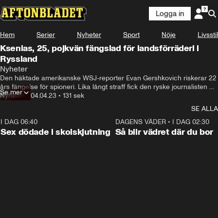
Logga in
Hem
Serier
Nyheter
Sport
Nöje
Livsstil
Ksenias, 25, pojkvän fängslad för landsförräderi i
Ryssland
Nyheter
Den häktade amerikanske WSJ-reporter Evan Gershkovich riskerar 22 
års fängelse för spioneri. Lika långt straff fick den ryske journalisten 
Se mer
Ivan Safronov - men för landsförräderi. Båda rapporterade om den 
Nyheter
•
04.04.23
•
131 sek
ryska armén. Ksenia, 25, har inte sett sin pojkvän Ivan på 3 år - nu är 
SE ALLA
hennes nära vän Evan Gershkovic häktad.
I DAG 06:40
0:35
DAGENS VÄDER
•
I DAG 02:30
Sex dödade i skolskjutning
Så blir vädret där du bor