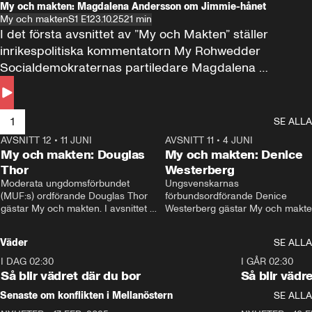
My och makten: Magdalena Andersson om Jimmie-hånet
My och makten
S1 E1
23.10.25
21 min
I det första avsnittet av ”My och Makten” ställer 
inrikespolitiska kommentatorn My Rohwedder 
Socialdemokraternas partiledare Magdalena 
Andersson till svars.
1
SE ALLA
AVSNITT 12
•
11 JUNI
26:27
AVSNITT 11
•
4 JUNI
2
My och makten: Douglas
My och makten: Denice
Thor
Westerberg
Moderata ungdomsförbundet 
Ungsvenskarnas 
(MUF:s) ordförande Douglas Thor 
förbundsordförande Denice 
gästar My och makten. I avsnittet 
Westerberg gästar My och makten.
diskuteras tonårsutvisningarna och 
avsnittet diskuteras migrationsfrå
hur Moderaterna ska locka väljare till 
och hur SD ska locka kvinnliga 
Väder
SE ALLA
valet i höst. 
väljare. 
I DAG 02:30
1:06
I GÅR 02:30
Så blir vädret där du bor
Så blir vädr
Senaste om konflikten i Mellanöstern
SE ALLA