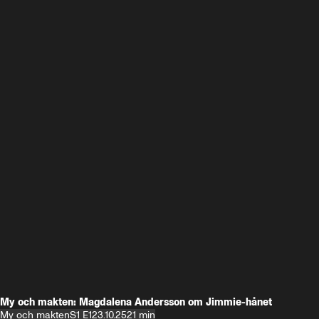
My och makten: Magdalena Andersson om Jimmie-hånet
My och makten
S1 E1
23.10.25
21 min