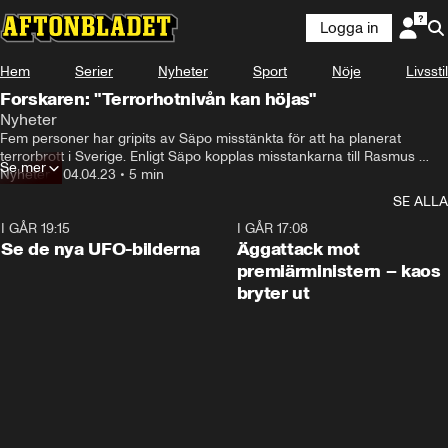
Logga in
Hem
Serier
Nyheter
Sport
Nöje
Livsstil
Forskaren: "Terrorhotnivån kan höjas"
Nyheter
Fem personer har gripits av Säpo misstänkta för att ha planerat 
terrorbrott i Sverige. Enligt Säpo kopplas misstankarna till Rasmus 
Se mer
Paludans koranbränning i januari och det kan även knytas till IS. Hör 
Nyheter
•
04.04.23
•
5 min
terrorforskare Hans Brun om uppgifterna.
SE ALLA
I GÅR 19:15
0:36
I GÅR 17:08
Se de nya UFO-bilderna
Äggattack mot
premiärministern – kaos
bryter ut