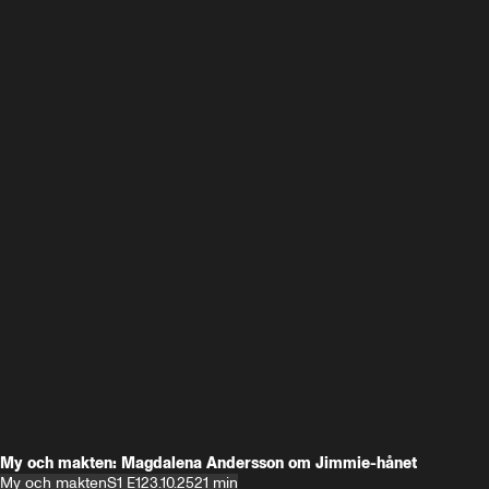
My och makten: Magdalena Andersson om Jimmie-hånet
My och makten
S1 E1
23.10.25
21 min