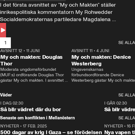
I det första avsnittet av ”My och Makten” ställer 
inrikespolitiska kommentatorn My Rohwedder 
Socialdemokraternas partiledare Magdalena 
Andersson till svars.
1
SE ALLA
AVSNITT 12
•
11 JUNI
26:27
AVSNITT 11
•
4 JUNI
2
My och makten: Douglas
My och makten: Denice
Thor
Westerberg
Moderata ungdomsförbundet 
Ungsvenskarnas 
(MUF:s) ordförande Douglas Thor 
förbundsordförande Denice 
gästar My och makten. I avsnittet 
Westerberg gästar My och makten.
diskuteras tonårsutvisningarna och 
avsnittet diskuteras migrationsfrå
hur Moderaterna ska locka väljare till 
och hur SD ska locka kvinnliga 
Väder
SE ALLA
valet i höst. 
väljare. 
I DAG 02:30
1:06
I GÅR 02:30
Så blir vädret där du bor
Så blir vädr
Senaste om konflikten i Mellanöstern
SE ALLA
NYHETER
•
17 FEB. 2025
0:45
NYHETER
•
16 F
500 dagar av krig i Gaza – se förödelsen
Nya vapen ti