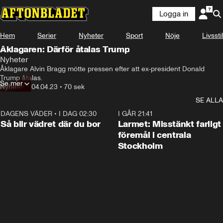
Logga in
Hem
Serier
Nyheter
Sport
Nöje
Livsstil
Åklagaren: Därför åtalas Trump
Nyheter
Åklagare Alvin Bragg mötte pressen efter att ex-president Donald 
Trump åtalas.
Se mer
Nyheter
•
04.04.23
•
70 sek
SE ALLA
DAGENS VÄDER
•
I DAG 02:30
1:06
I GÅR 21:41
Så blir vädret där du bor
Larmet: Misstänkt farligt
föremål i centrala
Stockholm