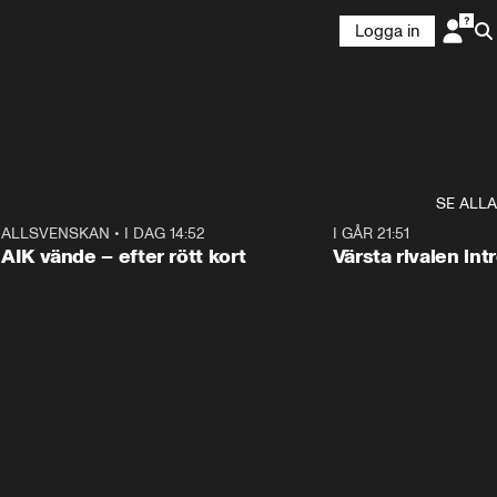
Logga in
SE ALLA
9
ALLSVENSKAN
•
I DAG 14:52
2:31
I GÅR 21:51
AIK vände – efter rött kort
Värsta rivalen in