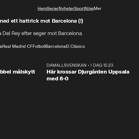
Hem
Serier
Nyheter
Sport
Nöje
Mer
Livsstil
med ett hattrick mot Barcelona (!)
opa Del Rey efter seger mot Barcelona.
a
Real Madrid CF
Fotboll
Barcelona
El Clásico
1:03
DAMALLSVENSKAN
•
I DAG 15:23
1:3
bbel målskytt
Här krossar Djurgården Uppsala
med 8-0