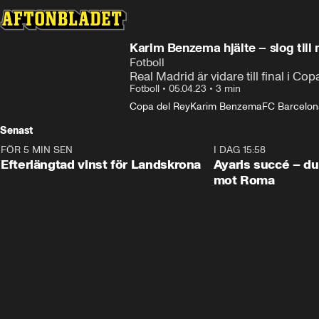
Karim Benzema hjälte – slog till 
Fotboll
Real Madrid är vidare till final i C
Fotboll
•
05.04.23
•
3 min
Copa del Rey
Karim Benzema
FC Barcelon
Senast
FÖR 5 MIN SEN
0:33
I DAG 15:58
Efterlängtad vinst för Landskrona
Ayaris succé – du
mot Roma