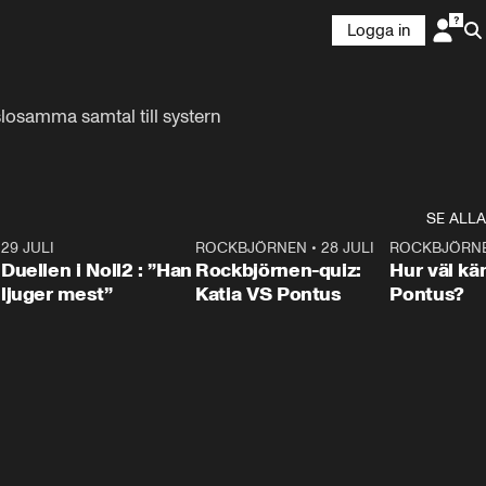
Logga in
losamma samtal till systern 
SE ALLA
9
29 JULI
0:47
ROCKBJÖRNEN
•
28 JULI
0:15
ROCKBJÖRN
Duellen i Noll2 : ”Han
Rockbjörnen-quiz:
Hur väl kä
ljuger mest”
Katia VS Pontus
Pontus?