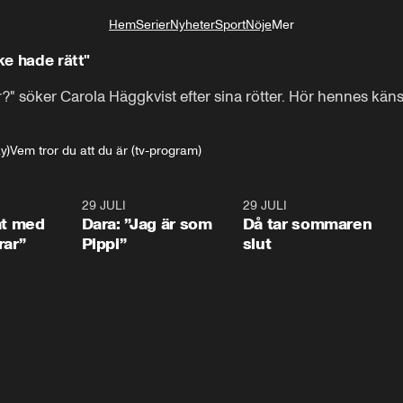
Hem
Serier
Nyheter
Sport
Nöje
Mer
Livsstil
ke hade rätt"
?" söker Carola Häggkvist efter sina rötter. Hör hennes käns
y)
Vem tror du att du är (tv-program)
1:02
29 JULI
0:41
29 JULI
0:3
at med
Dara: ”Jag är som
Då tar sommaren
rar”
Pippi”
slut