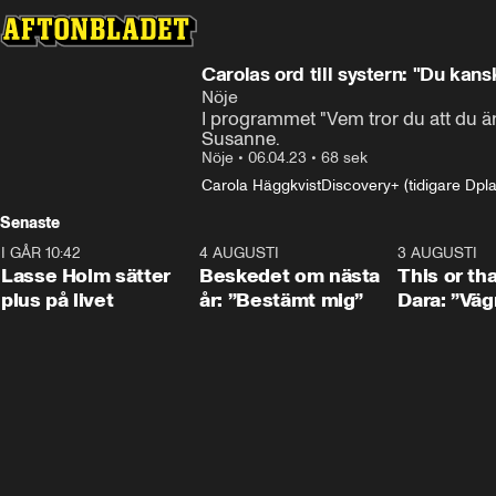
Carolas ord till systern: "Du kans
Nöje
I programmet "Vem tror du att du är
Susanne.
Nöje
•
06.04.23
•
68 sek
Carola Häggkvist
Discovery+ (tidigare Dpla
Senaste
I GÅR 10:42
1:04
4 AUGUSTI
0:24
3 AUGUSTI
Lasse Holm sätter
Beskedet om nästa
This or th
plus på livet
år: ”Bestämt mig”
Dara: ”Väg