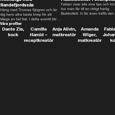
Sandefjordssås
Fabian visar alla sina tips och tric
hur man får till en riktigt härlig 
Häng med Thomas Sjögren och lär 
fläskkotlett. Vi får även träffa den 
dig hans allra bästa knep för att 
före detta schlagerkungen Fredrik
tillaga en hel fisk. I detta avsnitt blir 
som lämnat stan och sadlat om till
Våra profiler
de helstekt rödtunga med 
grisbonde på Gotland.
sandefjordssås och en magisk sallad 
Dante Zia,
Camilla
Anja Allvin,
Amanda
Fabia
på pepparrot och äpple.
kock
Hamid –
matkreatör
Wiger,
Joha
receptkreatör
matkreatör
k