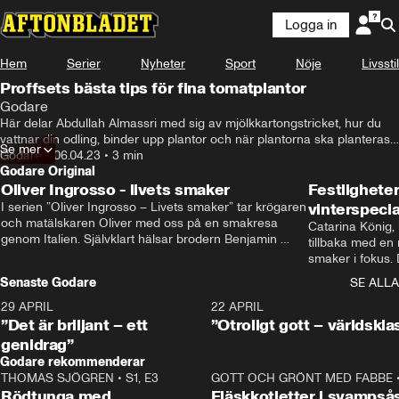
Logga in
Hem
Serier
Nyheter
Sport
Nöje
Livsstil
Proffsets bästa tips för fina tomatplantor
Godare
Här delar Abdullah Almassri med sig av mjölkkartongstricket, hur du 
vattnar din odling, binder upp plantor och när plantorna ska planteras 
Se mer
om.
Godare
•
06.04.23
•
3 min
Godare Original
Oliver Ingrosso - livets smaker
Festlighete
I serien ”Oliver Ingrosso – Livets smaker” tar krögaren 
vinterspecia
och matälskaren Oliver med oss på en smakresa 
Catarina König, 
genom Italien. Självklart hälsar brodern Benjamin 
tillbaka med en
Ingrosso på i Rom.
smaker i fokus. D
julfavoriter och 
Senaste Godare
SE ALLA
succé.
29 APRIL
0:50
22 APRIL
”Det är briljant – ett
”Otroligt gott – världskla
genidrag”
Godare rekommenderar
THOMAS SJÖGREN
•
S1, E3
13:56
GOTT OCH GRÖNT MED FABBE
Rödtunga med
Fläskkotletter i svampså