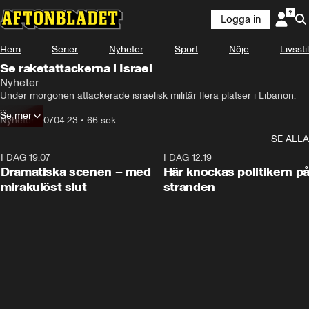
Logga in
Hem
Serier
Nyheter
Sport
Nöje
Livsstil
Se raketattackerna i Israel
Nyheter
Under morgonen attackerade israelisk militär flera platser i Libanon.

Se mer
Flygbombningarna var enligt militären ett svar på den omfattande 
Nyheter
•
07.04.23
•
66 sek
raketbeskjutning som kom från Libanons territorium, från 
SE ALLA
islamistgruppen Hamas eller den palestinska gruppen Islamiska Jihad.

I DAG 19:07
0:42
I DAG 12:19
Över 30 raketer ska ha skjutits mot Israel.

Dramatiska scenen – med
Här knockas politikern p
mirakulöst slut
stranden
Israelisk militär har också beskjutit mål i Gaza.