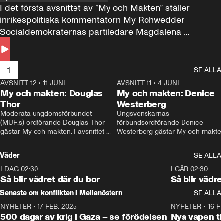
I det första avsnittet av ”My och Makten” ställer 
inrikespolitiska kommentatorn My Rohwedder 
Socialdemokraternas partiledare Magdalena 
Andersson till svars.
1
SE ALLA
AVSNITT 12
•
11 JUNI
26:27
AVSNITT 11
•
4 JUNI
2
My och makten: Douglas
My och makten: Denice
Thor
Westerberg
Moderata ungdomsförbundet 
Ungsvenskarnas 
(MUF:s) ordförande Douglas Thor 
förbundsordförande Denice 
gästar My och makten. I avsnittet 
Westerberg gästar My och makten.
diskuteras tonårsutvisningarna och 
avsnittet diskuteras migrationsfrå
hur Moderaterna ska locka väljare till 
och hur SD ska locka kvinnliga 
Väder
SE ALLA
valet i höst. 
väljare. 
I DAG 02:30
1:06
I GÅR 02:30
Så blir vädret där du bor
Så blir vädr
Senaste om konflikten i Mellanöstern
SE ALLA
NYHETER
•
17 FEB. 2025
0:45
NYHETER
•
16 F
500 dagar av krig i Gaza – se förödelsen
Nya vapen ti