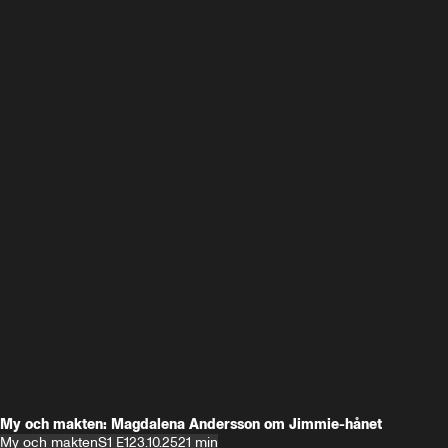
My och makten: Magdalena Andersson om Jimmie-hånet
My och makten
S1 E1
23.10.25
21 min