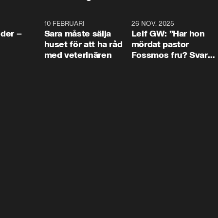
4:24
10 FEBRUARI
4:13
26 NOV. 2025
8:1
der –
Sara måste sälja
Leif GW: ”Har hon
huset för att ha råd
mördat pastor
med veterinären
Fossmos fru? Svar
nej.”