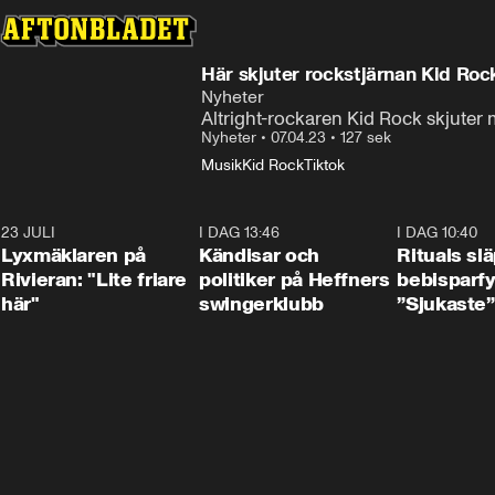
Här skjuter rockstjärnan Kid Rock
Nyheter
Altright-rockaren Kid Rock skjuter m
Nyheter
•
07.04.23
•
127 sek
Musik
Kid Rock
Tiktok
23 JULI
2:02
I DAG 13:46
0:55
I DAG 10:40
Lyxmäklaren på
Kändisar och
Rituals sl
Rivieran: "Lite friare
politiker på Heffners
bebisparf
här"
swingerklubb
”Sjukaste”