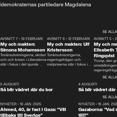
aldemokraternas partiledare Magdalena 
SE ALLA
7
AVSNITT 7
•
19 FEBRUARI
24:30
AVSNITT 6
•
12 FEBRUARI
27:30
AVSNITT 5
•
My och makten:
My och makten: Ulf
My och ma
Simona Mohamsson
Kristersson
Elisabeth
 
Tonårsutvisningarna, skolan 
Tonårsutvisningarna, 
Ringqvist
och och krisen i Liberalerna 
regeringsfrågan och 
Trump, den gr
står i fokus i det sjunde 
matpriserna står i fokus i 
omställningen
avsnittet av ”My och 
det sjätte avsnittet av ”My 
regeringsfråga
makten”. Se när 
och makten”. Se när 
centrum i det 
SE ALLA
Aftonbladets inrikespolitiska 
Aftonbladets inrikespolitiska 
avsnittet av ”
kommentator My 
kommentator My 
6
5 AUGUSTI
1:06
4 AUGUSTI
Makten”. Se nä
Rohwedder ställer 
Rohwedder ställer 
Så blir vädret där du bor
Så blir vädret där
Aftonbladets in
utbildnings- och 
statsminister Ulf Kristersson 
kommentator 
SE ALLA
integrationsminister Simona 
till svars.
Rohwedder stäl
Mohamsson till svars.
Centerpartiets
2
NYHETER
•
16 JAN. 2025
1:01
NYHETER
•
16 JAN. 20
Thand Ring till
Ahmed, 40, är fast i Gaza: ”Vill
Gazaborna: ”Vad s
tillbaka till Sverige”
till?”