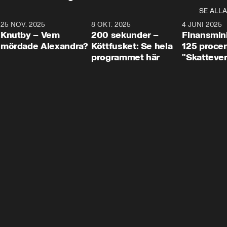
SE ALLA
3
25 NOV. 2025
31:05
8 OKT. 2025
4:29
4 JUNI 2025
Knutby – Vem
200 sekunder –
Finansmin
mördade Alexandra?
Köttfusket: Se hela
125 procent
programmet här
"Skattever
viktig uppg