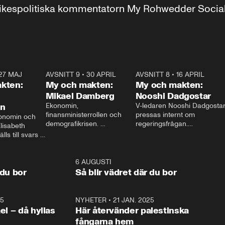
r inrikespolitiska kommentatorn My Rohwedder Soci
27 MAJ
3:51
AVSNITT 9
•
30 APRIL
24:00
AVSNITT 8
•
16 APRIL
25:1
kten:
My och makten:
My och makten:
Mikael Damberg
Nooshi Dadgostar
on
Ekonomin, 
V-ledaren Nooshi Dadgostar
finansministerrollen och 
pressas internt om 
onomin och 
demografikrisen. 
regeringsfrågan.

lisabeth 
Oppositionen ställs till svars 
I Aftonbladets 
ls till svars 
när Socialdemokraternas 
partiledarutfrågning ”My 
stern gästar 
Mikael Damberg gästar My 
och Makten” sätter hon ner 
My och Makten. 
och Makten. 
foten mot kritikerna:

1:06
6 AUGUSTI
1:0
– Vi ställer upp i val. Ska vi 
 du bor
Så blir vädret där du bor
vara med så sitter vi förstås 
25
1:22
NYHETER
•
21 JAN. 2025
0:5
ael – då hyllas
Här återvänder palestinska
fångarna hem