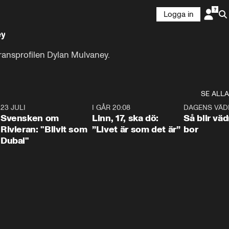
Logga in
ey
 transprofilen Dylan Mulvaney.
SE ALLA
4
23 JULI
1:42
I GÅR 20:08
4:36
DAGENS VÄD
Svensken om
Linn, 17, ska dö:
Så blir väd
Rivieran: "Blivit som
”Livet är som det är”
bor
Dubai"