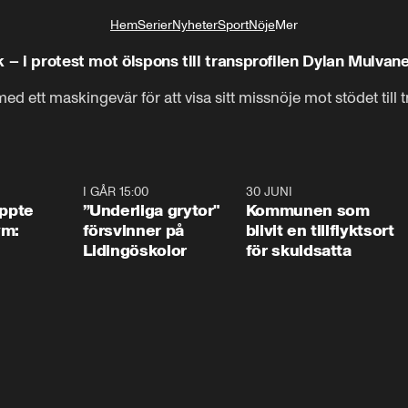
Hem
Serier
Nyheter
Sport
Nöje
Mer
Livsstil
 – i protest mot ölspons till transprofilen Dylan Mulvan
ed ett maskingevär för att visa sitt missnöje mot stödet till
1:01
I GÅR 15:00
1:07
30 JUNI
1:2
äppte
”Underliga grytor"
Kommunen som
ym:
försvinner på
blivit en tillflyktsort
Lidingöskolor
för skuldsatta