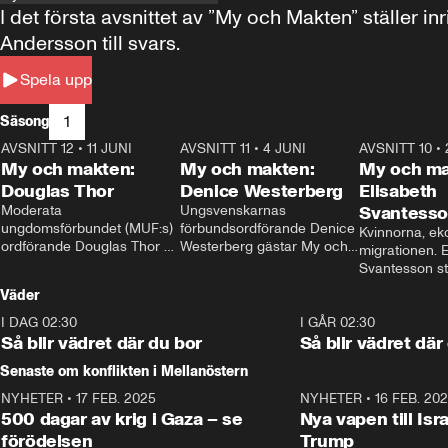
I det första avsnittet av ”My och Makten” ställe
Andersson till svars.
Spela upp
1
Säsong
AVSNITT 12
•
11 JUNI
26:27
AVSNITT 11
•
4 JUNI
23:40
AVSNITT 10
•
My och makten:
My och makten:
My och ma
Douglas Thor
Denice Westerberg
Elisabeth
Moderata 
Ungsvenskarnas 
Svantess
ungdomsförbundet (MUF:s) 
förbundsordförande Denice 
Kvinnorna, ek
ordförande Douglas Thor 
Westerberg gästar My och 
migrationen. E
gästar My och makten. I 
makten. I avsnittet 
Svantesson stäl
avsnittet diskuteras 
diskuteras migrationsfrågan 
när finansmini
Väder
tonårsutvisningarna och hur 
och hur SD ska locka 
Moderaterna ska locka 
kvinnliga väljare. 
I DAG 02:30
1:06
I GÅR 02:30
väljare till valet i höst. 
Så blir vädret där du bor
Så blir vädret där
Senaste om konflikten i Mellanöstern
NYHETER
•
17 FEB. 2025
0:45
NYHETER
•
16 FEB. 20
500 dagar av krig i Gaza – se
Nya vapen till Isr
förödelsen
Trump