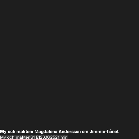
My och makten: Magdalena Andersson om Jimmie-hånet
My och makten
S1 E1
23.10.25
21 min