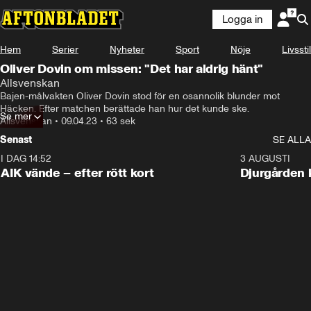
Logga in
Hem
Serier
Nyheter
Sport
Nöje
Livsstil
Oliver Dovin om missen: "Det har aldrig hänt"
Allsvenskan
Bajen-målvakten Oliver Dovin stod för en osannolik blunder mot 
Häcken. Efter matchen berättade han hur det kunde ske.
Se mer
Allsvenskan
•
09.04.23
•
63 sek
Senast
SE ALLA
I DAG 14:52
2:31
3 AUGUSTI
AIK vände – efter rött kort
Djurgården 