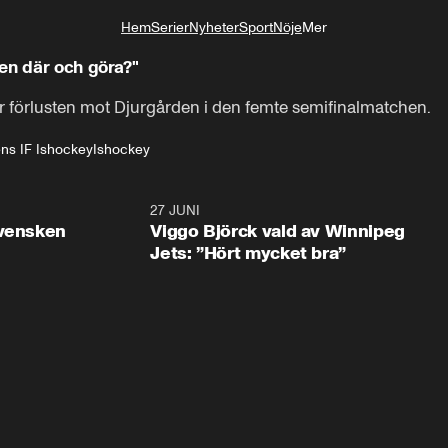
Hem
Serier
Nyheter
Sport
Nöje
Mer
Livsstil
en där och göra?"
er förlusten mot Djurgården i den femte semifinalmatchen.
ns IF Ishockey
Ishockey
0:30
27 JUNI
0:4
svensken
Viggo Björck vald av Winnipeg
Jets: ”Hört mycket bra”