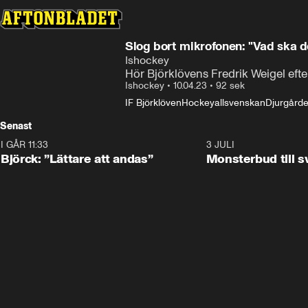
Slog bort mikrofonen: "Vad ska d
Ishockey
Hör Björklövens Fredrik Weigel eft
Ishockey
•
10.04.23
•
92 sek
IF Björklöven
Hockeyallsvenskan
Djurgårde
Senast
I GÅR 11:33
2:08
3 JULI
Björck: ”Lättare att andas”
Monsterbud till 