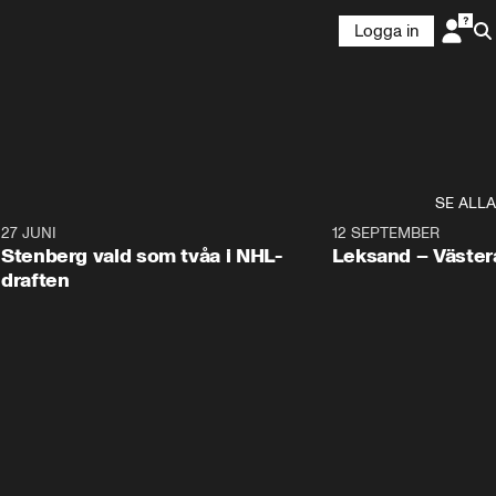
Logga in
SE ALLA
9
27 JUNI
0:49
12 SEPTEMBER
Plus
Stenberg vald som tvåa i NHL-
Leksand – Väster
draften